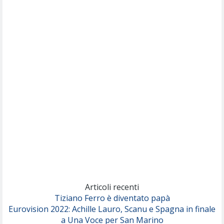
Willie Peyote
Cryogen
(Muse)
Nothing But Thieves
Per Sempre Si
(Sal da Vinci)
Pinguini Tattici Nucleari
Canzone Estiva
(Annalisa Scarrone)
Rose Villain
Comuni Immortali
(Achille Lauro)
Marracash
So Easy (To Fall In Love)
(Olivia Dean)
Articoli recenti
Tiziano Ferro è diventato papà
Eurovision 2022: Achille Lauro, Scanu e Spagna in finale
Serenamente
a Una Voce per San Marino