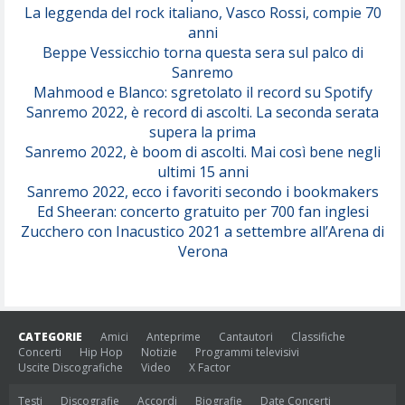
(Juli)
La leggenda del rock italiano, Vasco Rossi, compie 70
anni
Beppe Vessicchio torna questa sera sul palco di
Sanremo
Mahmood e Blanco: sgretolato il record su Spotify
Sanremo 2022, è record di ascolti. La seconda serata
supera la prima
Sanremo 2022, è boom di ascolti. Mai così bene negli
ultimi 15 anni
Sanremo 2022, ecco i favoriti secondo i bookmakers
Ed Sheeran: concerto gratuito per 700 fan inglesi
Zucchero con Inacustico 2021 a settembre all’Arena di
Verona
CATEGORIE
Amici
Anteprime
Cantautori
Classifiche
Concerti
Hip Hop
Notizie
Programmi televisivi
Uscite Discografiche
Video
X Factor
Testi
Discografie
Accordi
Biografie
Date Concerti