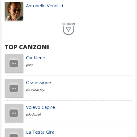
Antonello Venditti
Planet Funk
TOP CANZONI
Achille Lauro
Cantilene
(Juli)
Cesare Cremonini
Ossessione
(Samurai Jay)
Jovanotti
Volevo Capire
(Madame)
Fedez
La Testa Gira