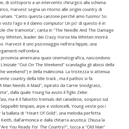
e, di sottoporsi a un intervento chirurgico alla schiena.
rico, Harvest segna un ritorno alle origini country di
i e umani. "Canto questa canzone perché amo l'uomo/ So
o visto l'ago e il danno compiuto/ Un po' di questo è in
ole che tramonta", canta in "The Needle And The Damage
nny Whitten, leader dei Crazy Horse.Ma Whitten morirà
. Harvest è uno psicoviaggio nell'era hippie, una
egamenti nell'ombra.
na provincia americana quasi cinematografica, nascondono
'iniziale "Out On The Weekend" scandaglia gli abissi della
the weekend") e della malinconia. La tristezza si attenua
nte country della title track , ma il pathos si fa
A Man Needs A Maid", ispirato da Carrie Snodgrass,
ieta", dalla quale Young ha avuto il figlio Zeke:
fasi, ma è il falsetto tremulo del canadese, sospeso sul
. Seppelliti timpani, arpe e violoncelli, Young veste poi i
 la ballata di "Heart Of Gold", una melodia perfetta
eith, dall'armonica e dalla chitarra acustica. Chiusa la
i "Are You Ready For The Country?", tocca a "Old Man"