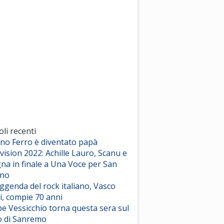
(Sal da Vinci)
Pinguini Tattici Nucleari
Canzone Estiva
(Annalisa Scarrone)
Rose Villain
Comuni Immortali
(Achille Lauro)
Marracash
So Easy (To Fall In Love)
(Olivia Dean)
oli recenti
ano Ferro è diventato papà
vision 2022: Achille Lauro, Scanu e
Serenamente
na in finale a Una Voce per San
(Juli)
ino
eggenda del rock italiano, Vasco
i, compie 70 anni
e Vessicchio torna questa sera sul
o di Sanremo