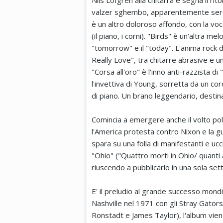
Nils Lofgren alla chitarra e segna il ri
valzer sghembo, apparentemente seren
è un altro doloroso affondo, con la voc
(il piano, i corni). "Birds" è un'altra m
"tomorrow" e il "today". L'anima rock
Really Love", tra chitarre abrasive e u
"Corsa all'oro" è l'inno anti-razzista di
l'invettiva di Young, sorretta da un co
di piano. Un brano leggendario, destinato 
Comincia a emergere anche il volto pol
l'America protesta contro Nixon e la gue
spara su una folla di manifestanti e u
"Ohio" ("Quattro morti in Ohio/ quanti 
riuscendo a pubblicarlo in una sola set
E' il preludio al grande successo mondi
Nashville nel 1971 con gli Stray Gato
Ronstadt e James Taylor), l'album vie