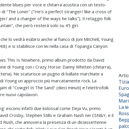
dolente blues per voce e chitarra acustica con un testo-
to di "The Loner" ("He's a perfect stranger/ like a cross of
ger/ and a changer of the ways he talks"). Il retaggio folk
untain", che però resterà solo su 45 giri.
he lo vedrà esibirsi anche al fianco di Joni Mitchell, Young
) e si stabilisce con lei nella casa di Topanga Canyon.
nows This Is Nowhere, primo album prodotto da David
ione di Young con i Crazy Horse: Danny Whitten (chitarra),
tteria). Ne scaturisce un pugno di ballate marchiate a
Artic
lk di Young un approccio più marcatamente rock. La
Tizi
jam di "Cowgirl In The Sand" (dieci minuti) e l'elettrofolk
Euro
Spag
re nuovi capolavori.
Mar
La l
ung: escono infatti due kolossal come Deja Vu, primo
Ross
David Crosby, Stephen Stills e Graham Nash nei CSN&Y, e il
Bepp
ld Rush, che annovera la presenza di un diciassettenne
palc