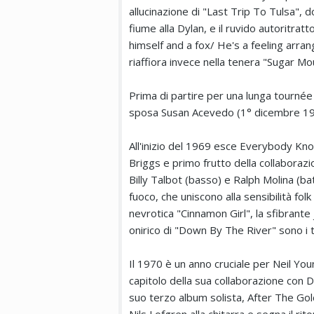
allucinazione di "Last Trip To Tulsa", 
fiume alla Dylan, e il ruvido autoritrat
himself and a fox/ He's a feeling arran
riaffiora invece nella tenera "Sugar Mo
Prima di partire per una lunga tournée c
sposa Susan Acevedo (1° dicembre 1968
All'inizio del 1969 esce Everybody K
Briggs e primo frutto della collaboraz
Billy Talbot (basso) e Ralph Molina (ba
fuoco, che uniscono alla sensibilità fo
nevrotica "Cinnamon Girl", la sfibrante 
onirico di "Down By The River" sono i t
Il 1970 è un anno cruciale per Neil Yo
capitolo della sua collaborazione con 
suo terzo album solista, After The Go