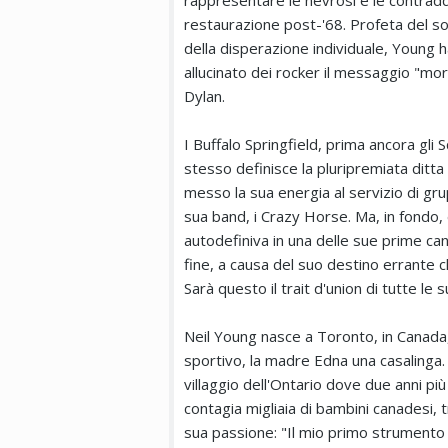
rappresentare le nevrosi e le contraddi
restaurazione post-'68. Profeta del so
della disperazione individuale, Young h
allucinato dei rocker il messaggio "mor
Dylan.
I Buffalo Springfield, prima ancora gli S
stesso definisce la pluripremiata ditta
messo la sua energia al servizio di gru
sua band, i Crazy Horse. Ma, in fondo, 
autodefiniva in una delle sue prime ca
fine, a causa del suo destino errante ch
Sarà questo il trait d'union di tutte le 
Neil Young nasce a Toronto, in Canada,
sportivo, la madre Edna una casalinga. 
villaggio dell'Ontario dove due anni più
contagia migliaia di bambini canadesi, tra
sua passione: "Il mio primo strumento fu