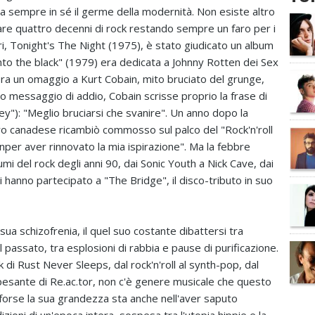
 da sempre in sé il germe della modernità. Non esiste altro
sare quattro decenni di rock restando sempre un faro per i
, Tonight's The Night (1975), è stato giudicato un album
Into the black" (1979) era dedicata a Johnny Rotten dei Sex
era un omaggio a Kurt Cobain, mito bruciato del grunge,
 messaggio di addio, Cobain scrisse proprio la frase di
"): "Meglio bruciarsi che svanire". Un anno dopo la
ro canadese ricambiò commosso sul palco del "Rock'n'roll
nper aver rinnovato la mia ispirazione". Ma la febbre
mi del rock degli anni 90, dai Sonic Youth a Nick Cave, dai
ali hanno partecipato a "The Bridge", il disco-tributo in suo
sua schizofrenia, il quel suo costante dibattersi tra
passato, tra esplosioni di rabbia e pause di purificazione.
 di Rust Never Sleeps, dal rock'n'roll al synth-pop, dal
o pesante di Re.ac.tor, non c'è genere musicale che questo
forse la sua grandezza sta anche nell'aver saputo