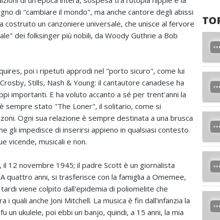
zioni di un'epoca intera, sospesa tra l'utopia hippie e la
gno di "cambiare il mondo", ma anche cantore degli abissi
TO
a costruito un canzoniere universale, che unisce al fervore
ale" dei folksinger più nobili, da Woody Guthrie a Bob
quires, poi i ripetuti approdi nel "porto sicuro", come lui
 Crosby, Stills, Nash & Young: il cantautore canadese ha
ppi importanti. E ha voluto accanto a sé per trent'anni la
è sempre stato "The Loner", il solitario, come si
nzoni. Ogni sua relazione è sempre destinata a una brusca
e gli impedisce di inserirsi appieno in qualsiasi contesto.
sue vicende, musicali e non.
 il 12 novembre 1945; il padre Scott è un giornalista
A quattro anni, si trasferisce con la famiglia a Omemee,
 tardi viene colpito dall'epidemia di poliomelite che
 i quali anche Joni Mitchell. La musica è fin dall'infanzia la
 un ukulele, poi ebbi un banjo, quindi, a 15 anni, la mia