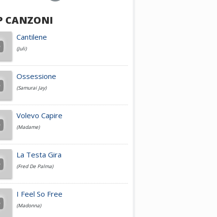
P CANZONI
Achille Lauro
Cantilene
(Juli)
Cesare Cremonini
Ossessione
(Samurai Jay)
Jovanotti
Volevo Capire
(Madame)
Fedez
La Testa Gira
(Fred De Palma)
Simone Cristicchi
I Feel So Free
(Madonna)