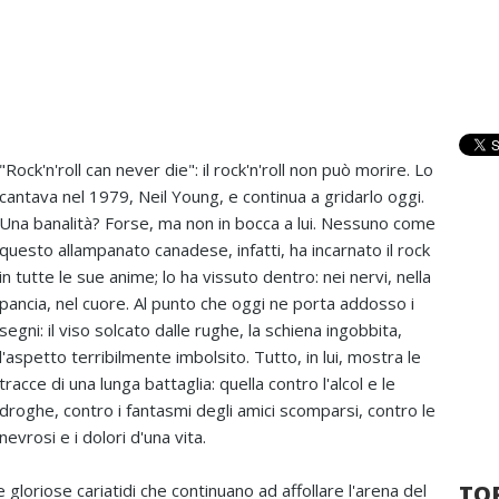
"Rock'n'roll can never die": il rock'n'roll non può morire. Lo
cantava nel 1979, Neil Young, e continua a gridarlo oggi.
Una banalità? Forse, ma non in bocca a lui. Nessuno come
questo allampanato canadese, infatti, ha incarnato il rock
in tutte le sue anime; lo ha vissuto dentro: nei nervi, nella
pancia, nel cuore. Al punto che oggi ne porta addosso i
segni: il viso solcato dalle rughe, la schiena ingobbita,
l'aspetto terribilmente imbolsito. Tutto, in lui, mostra le
tracce di una lunga battaglia: quella contro l'alcol e le
droghe, contro i fantasmi degli amici scomparsi, contro le
nevrosi e i dolori d'una vita.
lle gloriose cariatidi che continuano ad affollare l'arena del
TOP