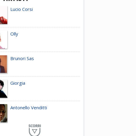
Lucio Corsi
Olly
Brunori Sas
Giorgia
Antonello Venditti
Planet Funk