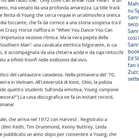
torno alle radici folk. "Only Love Can Break Your Heart" è un
Mahm
o, ma venato da una profonda amarezza. La title track
su S
e ferita di Young che cerca requie in un'atmosfera onirica
Sanr
elodia toccante, che fa da cornice a una storia sospesa tra il
seco
 dei Crazy Horse riaffiora in "When You Dance You Can
Sanr
n'impetuosa sezione ritmica. Ma la vera pepita della
così
Sanr
 "Southern Man": una cavalcata elettrica folgorante, in cui
boo
ro, è accompagnata da una chitarra acida e da cupi rintocchi
Ed S
a infiniti trionfi nelle esibizioni dal vivo.
fan i
Zucc
itico del cantautore canadese. Nella primavera del '70,
sett
rra in Vietnam. All'Università di Kent, Ohio, la polizia
ccide quattro studenti. Sull'onda emotiva, Young compone
ancora?").La casa discografica ne fa un instant record,
timana!
ale, che arriva nel 1972 con Harvest . Registrato a
rs (Ben Keith, Tim Drummond, Kenny Buttrey, Linda
ne pubblicato un anno dopo per consentire a Young, che