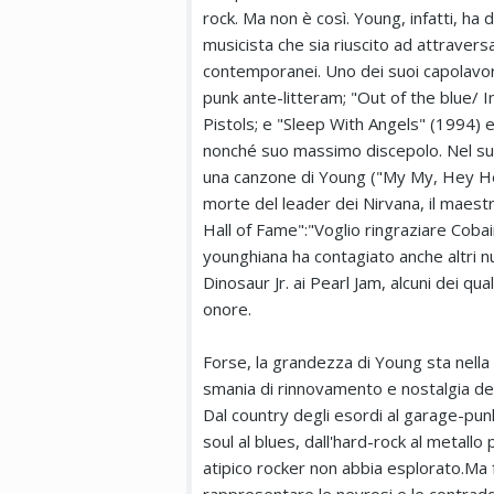
rock. Ma non è così. Young, infatti, ha
musicista che sia riuscito ad attraver
contemporanei. Uno dei suoi capolavori
punk ante-litteram; "Out of the blue/ 
Pistols; e "Sleep With Angels" (1994) 
nonché suo massimo discepolo. Nel suo
una canzone di Young ("My My, Hey Hey
morte del leader dei Nirvana, il maest
Hall of Fame":"Voglio ringraziare Cobai
younghiana ha contagiato anche altri nu
Dinosaur Jr. ai Pearl Jam, alcuni dei qu
onore.
Forse, la grandezza di Young sta nella 
smania di rinnovamento e nostalgia del 
Dal country degli esordi al garage-punk
soul al blues, dall'hard-rock al metall
atipico rocker non abbia esplorato.Ma 