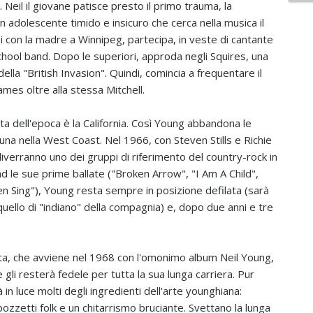
. Neil il giovane patisce presto il primo trauma, la
 adolescente timido e insicuro che cerca nella musica il
osi con la madre a Winnipeg, partecipa, in veste di cantante
i-school band. Dopo le superiori, approda negli Squires, una
lla "British Invasion". Quindi, comincia a frequentare il
ames oltre alla stessa Mitchell.
a dell'epoca è la California. Così Young abbandona le
a nella West Coast. Nel 1966, con Steven Stills e Richie
 diverranno uno dei gruppi di riferimento del country-rock in
d le sue prime ballate ("Broken Arrow", "I Am A Child",
n Sing"), Young resta sempre in posizione defilata (sarà
 quello di "indiano" della compagnia) e, dopo due anni e tre
sta, che avviene nel 1968 con l'omonimo album Neil Young,
e gli resterà fedele per tutta la sua lunga carriera. Pur
 in luce molti degli ingredienti dell'arte younghiana:
bozzetti folk e un chitarrismo bruciante. Svettano la lunga