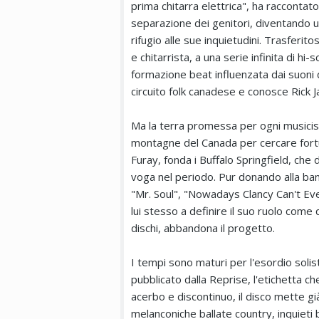
prima chitarra elettrica", ha raccontato
separazione dei genitori, diventando un
rifugio alle sue inquietudini. Trasferit
e chitarrista, a una serie infinita di h
formazione beat influenzata dai suoni de
circuito folk canadese e conosce Rick J
Ma la terra promessa per ogni musicist
montagne del Canada per cercare fortun
Furay, fonda i Buffalo Springfield, che
voga nel periodo. Pur donando alla ban
"Mr. Soul", "Nowadays Clancy Can't Eve
lui stesso a definire il suo ruolo come
dischi, abbandona il progetto.
I tempi sono maturi per l'esordio soli
pubblicato dalla Reprise, l'etichetta ch
acerbo e discontinuo, il disco mette già
melanconiche ballate country, inquieti 