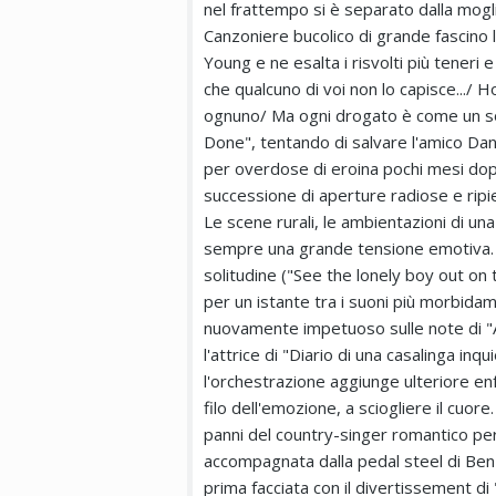
nel frattempo si è separato dalla mogli
Canzoniere bucolico di grande fascino li
Young e ne esalta i risvolti più tener
che qualcuno di voi non lo capisce.../ H
ognuno/ Ma ogni drogato è come un s
Done", tentando di salvare l'amico Da
per overdose di eroina pochi mesi dopo
successione di aperture radiose e ripi
Le scene rurali, le ambientazioni di u
sempre una grande tensione emotiva. L
solitudine ("See the lonely boy out on 
per un istante tra i suoni più morbidame
nuovamente impetuoso sulle note di "
l'attrice di "Diario di una casalinga inqu
l'orchestrazione aggiunge ulteriore en
filo dell'emozione, a sciogliere il cuore
panni del country-singer romantico per
accompagnata dalla pedal steel di Ben K
prima facciata con il divertissement d