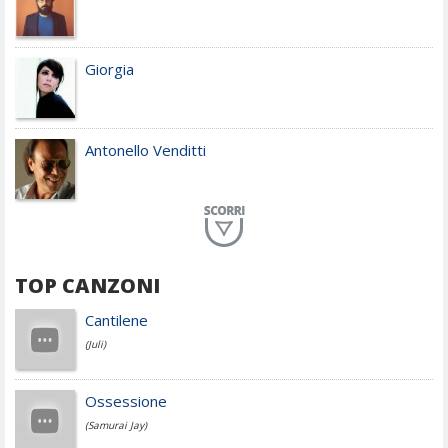
Giorgia
Antonello Venditti
Planet Funk
TOP CANZONI
Achille Lauro
Cantilene
(Juli)
Cesare Cremonini
Ossessione
(Samurai Jay)