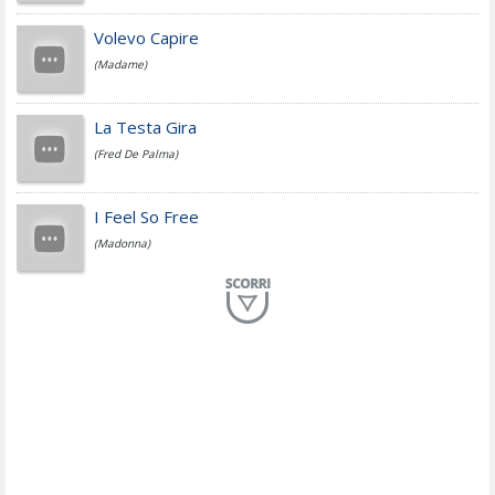
Jovanotti
Volevo Capire
(Madame)
Fedez
La Testa Gira
(Fred De Palma)
Simone Cristicchi
I Feel So Free
(Madonna)
Lucio Dalla
Al Mio Paese
(Serena Brancale)
ModÃ
Free To Love
(Duran Duran)
Marco Masini
Let Me Be