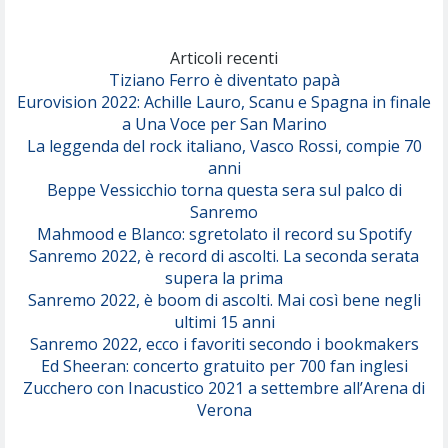
Marracash
So Easy (To Fall In Love)
(Olivia Dean)
Articoli recenti
Tiziano Ferro è diventato papà
Eurovision 2022: Achille Lauro, Scanu e Spagna in finale
Serenamente
a Una Voce per San Marino
(Juli)
La leggenda del rock italiano, Vasco Rossi, compie 70
anni
Beppe Vessicchio torna questa sera sul palco di
Sanremo
Mahmood e Blanco: sgretolato il record su Spotify
Sanremo 2022, è record di ascolti. La seconda serata
supera la prima
Sanremo 2022, è boom di ascolti. Mai così bene negli
ultimi 15 anni
Sanremo 2022, ecco i favoriti secondo i bookmakers
Ed Sheeran: concerto gratuito per 700 fan inglesi
Zucchero con Inacustico 2021 a settembre all’Arena di
Verona