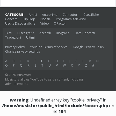
CATEGORIE
Amici
Anteprime
Cantautori
Classifiche
Concerti
Hip Hop
Notizie
Programmi televisivi
Uscite Discografiche
Video
X Factor
Testi
Discografie
Accordi
Biografie
Date Concerti
Traduzioni
Ultimi
Privacy Policy
Youtube Terms of Service
Google Privacy Policy
Change privacy settings
A
B
C
D
E
F
G
H
I
J
K
L
M
N
O
P
Q
R
S
T
U
V
W
X
Y
Z
#
© 2026 Musictory
Musictory allows YouTube to serve content, including
advertisements
Warning
: Undefined array key "cookie_privacy" in
/home/musictor/public_html/include/footer.php
on
line
104