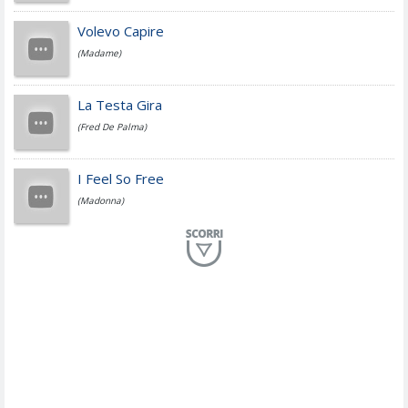
Jovanotti
Volevo Capire
(Madame)
Fedez
La Testa Gira
(Fred De Palma)
Simone Cristicchi
I Feel So Free
(Madonna)
Lucio Dalla
Al Mio Paese
(Serena Brancale)
ModÃ
Free To Love
(Duran Duran)
Marco Masini
Let Me Be