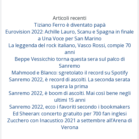
Marracash
So Easy (To Fall In Love)
(Olivia Dean)
Articoli recenti
Tiziano Ferro è diventato papà
Eurovision 2022: Achille Lauro, Scanu e Spagna in finale
Serenamente
a Una Voce per San Marino
(Juli)
La leggenda del rock italiano, Vasco Rossi, compie 70
anni
Beppe Vessicchio torna questa sera sul palco di
Sanremo
Mahmood e Blanco: sgretolato il record su Spotify
Sanremo 2022, è record di ascolti. La seconda serata
supera la prima
Sanremo 2022, è boom di ascolti. Mai così bene negli
ultimi 15 anni
Sanremo 2022, ecco i favoriti secondo i bookmakers
Ed Sheeran: concerto gratuito per 700 fan inglesi
Zucchero con Inacustico 2021 a settembre all’Arena di
Verona