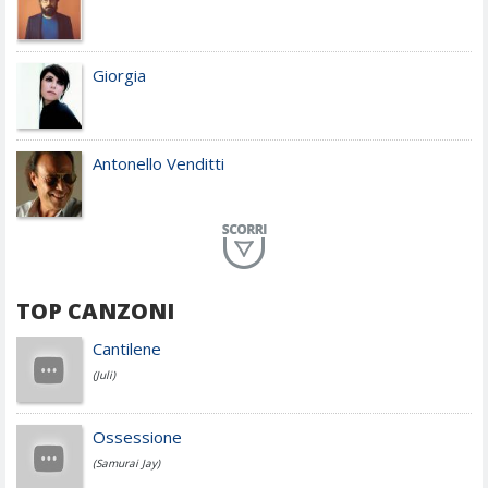
Giorgia
Antonello Venditti
Planet Funk
TOP CANZONI
Achille Lauro
Cantilene
(Juli)
Cesare Cremonini
Ossessione
(Samurai Jay)