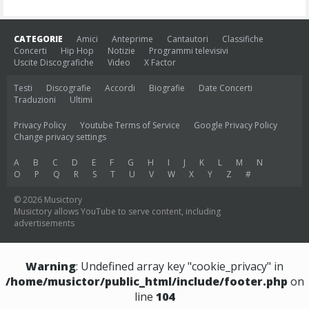
CATEGORIE
Amici
Anteprime
Cantautori
Classifiche
Concerti
Hip Hop
Notizie
Programmi televisivi
Uscite Discografiche
Video
X Factor
Testi
Discografie
Accordi
Biografie
Date Concerti
Traduzioni
Ultimi
Privacy Policy
Youtube Terms of Service
Google Privacy Policy
Change privacy settings
A
B
C
D
E
F
G
H
I
J
K
L
M
N
O
P
Q
R
S
T
U
V
W
X
Y
Z
#
© 2026 Musictory
Musictory allows YouTube to serve content, including
advertisements
Warning
: Undefined array key "cookie_privacy" in
/home/musictor/public_html/include/footer.php
on
line
104