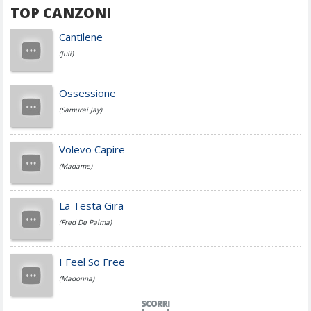
TOP CANZONI
Achille Lauro
Cantilene
(Juli)
Cesare Cremonini
Ossessione
(Samurai Jay)
Jovanotti
Volevo Capire
(Madame)
Fedez
La Testa Gira
(Fred De Palma)
Simone Cristicchi
I Feel So Free
(Madonna)