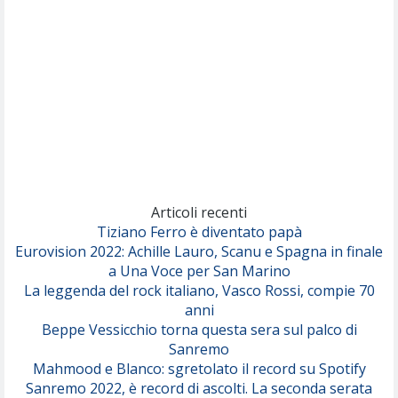
Pinguini Tattici Nucleari
Canzone Estiva
(Annalisa Scarrone)
Rose Villain
Comuni Immortali
(Achille Lauro)
Marracash
So Easy (To Fall In Love)
(Olivia Dean)
Articoli recenti
Tiziano Ferro è diventato papà
Eurovision 2022: Achille Lauro, Scanu e Spagna in finale
Serenamente
a Una Voce per San Marino
(Juli)
La leggenda del rock italiano, Vasco Rossi, compie 70
anni
Beppe Vessicchio torna questa sera sul palco di
Sanremo
Mahmood e Blanco: sgretolato il record su Spotify
Sanremo 2022, è record di ascolti. La seconda serata