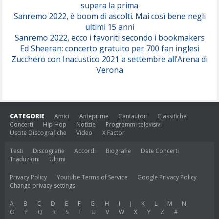
supera la prima
Sanremo 2022, è boom di ascolti. Mai così bene negli
ultimi 15 anni
Sanremo 2022, ecco i favoriti secondo i bookmakers
Ed Sheeran: concerto gratuito per 700 fan inglesi
Zucchero con Inacustico 2021 a settembre all’Arena di
Verona
CATEGORIE
Amici
Anteprime
Cantautori
Classifiche
Concerti
Hip Hop
Notizie
Programmi televisivi
Uscite Discografiche
Video
X Factor
Testi
Discografie
Accordi
Biografie
Date Concerti
Traduzioni
Ultimi
Privacy Policy
Youtube Terms of Service
Google Privacy Policy
Change privacy settings
A
B
C
D
E
F
G
H
I
J
K
L
M
N
O
P
Q
R
S
T
U
V
W
X
Y
Z
#