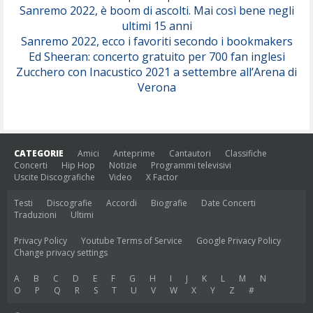
Sanremo 2022, è boom di ascolti. Mai così bene negli
ultimi 15 anni
Sanremo 2022, ecco i favoriti secondo i bookmakers
Ed Sheeran: concerto gratuito per 700 fan inglesi
Zucchero con Inacustico 2021 a settembre all’Arena di
Verona
CATEGORIE
Amici
Anteprime
Cantautori
Classifiche
Concerti
Hip Hop
Notizie
Programmi televisivi
Uscite Discografiche
Video
X Factor
Testi
Discografie
Accordi
Biografie
Date Concerti
Traduzioni
Ultimi
Privacy Policy
Youtube Terms of Service
Google Privacy Policy
Change privacy settings
A
B
C
D
E
F
G
H
I
J
K
L
M
N
O
P
Q
R
S
T
U
V
W
X
Y
Z
#