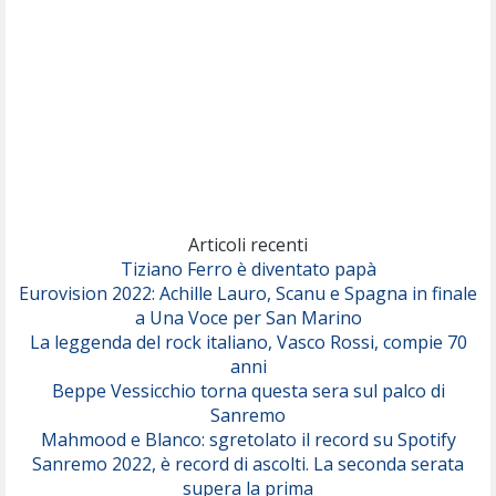
Pinguini Tattici Nucleari
Canzone Estiva
(Annalisa Scarrone)
Rose Villain
Comuni Immortali
(Achille Lauro)
Marracash
So Easy (To Fall In Love)
(Olivia Dean)
Articoli recenti
Tiziano Ferro è diventato papà
Eurovision 2022: Achille Lauro, Scanu e Spagna in finale
Serenamente
a Una Voce per San Marino
(Juli)
La leggenda del rock italiano, Vasco Rossi, compie 70
anni
Beppe Vessicchio torna questa sera sul palco di
Sanremo
Mahmood e Blanco: sgretolato il record su Spotify
Sanremo 2022, è record di ascolti. La seconda serata
supera la prima