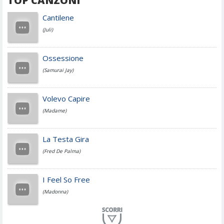
TOP CANZONI
Achille Lauro
Cantilene
(Juli)
Cesare Cremonini
Ossessione
(Samurai Jay)
Jovanotti
Volevo Capire
(Madame)
Fedez
La Testa Gira
(Fred De Palma)
Simone Cristicchi
I Feel So Free
(Madonna)
Lucio Dalla
Al Mio Paese