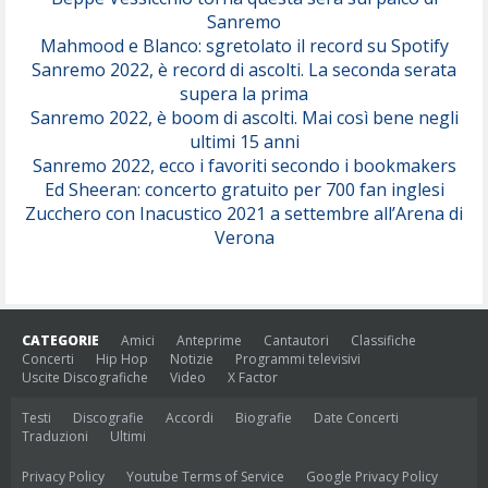
Sanremo
Mahmood e Blanco: sgretolato il record su Spotify
Sanremo 2022, è record di ascolti. La seconda serata
supera la prima
Sanremo 2022, è boom di ascolti. Mai così bene negli
ultimi 15 anni
Sanremo 2022, ecco i favoriti secondo i bookmakers
Ed Sheeran: concerto gratuito per 700 fan inglesi
Zucchero con Inacustico 2021 a settembre all’Arena di
Verona
CATEGORIE
Amici
Anteprime
Cantautori
Classifiche
Concerti
Hip Hop
Notizie
Programmi televisivi
Uscite Discografiche
Video
X Factor
Testi
Discografie
Accordi
Biografie
Date Concerti
Traduzioni
Ultimi
Privacy Policy
Youtube Terms of Service
Google Privacy Policy