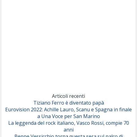
Nothing But Thieves
Per Sempre Si
(Sal da Vinci)
Pinguini Tattici Nucleari
Canzone Estiva
(Annalisa Scarrone)
Rose Villain
Comuni Immortali
(Achille Lauro)
Marracash
So Easy (To Fall In Love)
(Olivia Dean)
Articoli recenti
Tiziano Ferro è diventato papà
Eurovision 2022: Achille Lauro, Scanu e Spagna in finale
Serenamente
a Una Voce per San Marino
(Juli)
La leggenda del rock italiano, Vasco Rossi, compie 70
anni
Beppe Vessicchio torna questa sera sul palco di