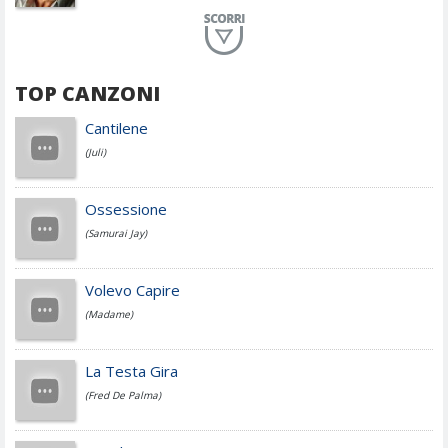
Planet Funk
TOP CANZONI
Achille Lauro
Cantilene
(Juli)
Cesare Cremonini
Ossessione
(Samurai Jay)
Jovanotti
Volevo Capire
(Madame)
Fedez
La Testa Gira
(Fred De Palma)
Simone Cristicchi