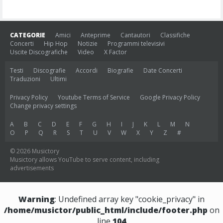
CATEGORIE
Amici
Anteprime
Cantautori
Classifiche
Concerti
Hip Hop
Notizie
Programmi televisivi
Uscite Discografiche
Video
X Factor
Testi
Discografie
Accordi
Biografie
Date Concerti
Traduzioni
Ultimi
Privacy Policy
Youtube Terms of Service
Google Privacy Policy
Change privacy settings
A
B
C
D
E
F
G
H
I
J
K
L
M
N
O
P
Q
R
S
T
U
V
W
X
Y
Z
#
© 2026 Musictory
Musictory allows YouTube to serve content, including
advertisements
Warning
: Undefined array key "cookie_privacy" in
/home/musictor/public_html/include/footer.php
on
line
104