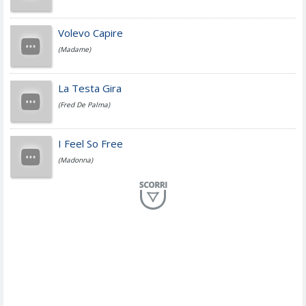
Jovanotti
Volevo Capire
(Madame)
Fedez
La Testa Gira
(Fred De Palma)
Simone Cristicchi
I Feel So Free
(Madonna)
Lucio Dalla
Al Mio Paese
(Serena Brancale)
ModÃ
Free To Love
(Duran Duran)
Marco Masini