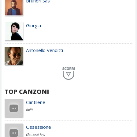
Brunori Sas
Giorgia
Antonello Venditti
Planet Funk
TOP CANZONI
Achille Lauro
Cantilene
(Juli)
Cesare Cremonini
Ossessione
(Samurai Jay)