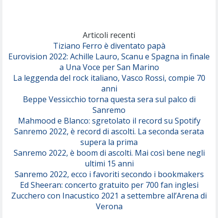
Marracash
So Easy (To Fall In Love)
(Olivia Dean)
Articoli recenti
Tiziano Ferro è diventato papà
Eurovision 2022: Achille Lauro, Scanu e Spagna in finale
Serenamente
a Una Voce per San Marino
(Juli)
La leggenda del rock italiano, Vasco Rossi, compie 70
anni
Beppe Vessicchio torna questa sera sul palco di
Sanremo
Mahmood e Blanco: sgretolato il record su Spotify
Sanremo 2022, è record di ascolti. La seconda serata
supera la prima
Sanremo 2022, è boom di ascolti. Mai così bene negli
ultimi 15 anni
Sanremo 2022, ecco i favoriti secondo i bookmakers
Ed Sheeran: concerto gratuito per 700 fan inglesi
Zucchero con Inacustico 2021 a settembre all’Arena di
Verona