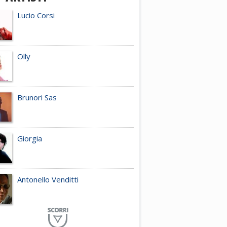
Lucio Corsi
Olly
Brunori Sas
Giorgia
Antonello Venditti
Planet Funk