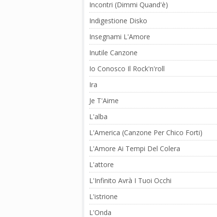
Incontri (Dimmi Quand'è)
Indigestione Disko
Insegnami L'Amore
Inutile Canzone
Io Conosco Il Rock'n'roll
Ira
Je T'Aime
L'alba
L'America (Canzone Per Chico Forti)
L'Amore Ai Tempi Del Colera
L'attore
L'Infinito Avrà I Tuoi Occhi
L'istrione
L'Onda