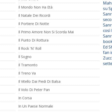
Mahm
Il Mondo Non Ha Età
su S
Sanr
Il Natale Dei Ricordi
seco
Il Portiere Di Notte
Sanr
così
Il Primo Amore Non Si Scorda Mai
Sanr
Il Punto Di Rottura
boo
Ed S
Il Rock 'N' Roll
fan i
Il Sogno
Zucc
sett
Il Tramonto
Il Treno Va
Il Vitello Dai Piedi Di Balsa
Il Volo Di Peter Pan
In Corsa
In Un Paese Normale