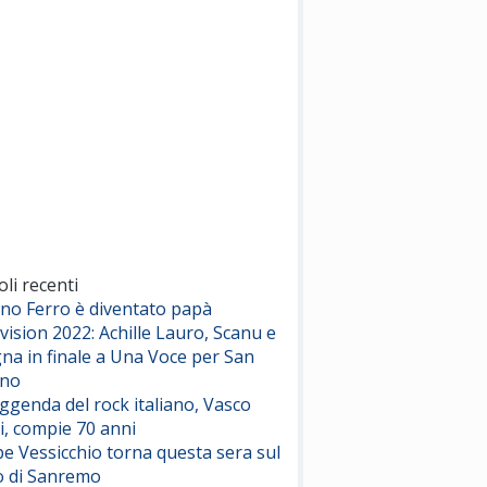
(Sal da Vinci)
Pinguini Tattici Nucleari
Canzone Estiva
(Annalisa Scarrone)
Rose Villain
Comuni Immortali
(Achille Lauro)
Marracash
So Easy (To Fall In Love)
(Olivia Dean)
oli recenti
ano Ferro è diventato papà
vision 2022: Achille Lauro, Scanu e
Serenamente
na in finale a Una Voce per San
(Juli)
ino
eggenda del rock italiano, Vasco
i, compie 70 anni
e Vessicchio torna questa sera sul
o di Sanremo