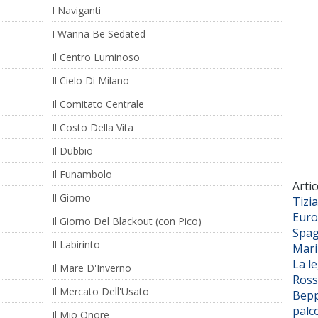
I Naviganti
I Wanna Be Sedated
Il Centro Luminoso
Il Cielo Di Milano
Il Comitato Centrale
Il Costo Della Vita
Il Dubbio
Il Funambolo
Artic
Il Giorno
Tizi
Euro
Il Giorno Del Blackout (con Pico)
Spag
Il Labirinto
Mar
La l
Il Mare D'Inverno
Ross
Il Mercato Dell'Usato
Bepp
palc
Il Mio Onore