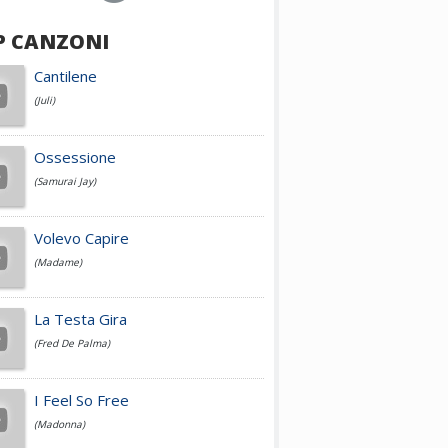
P CANZONI
Achille Lauro
Cantilene
(Juli)
Cesare Cremonini
Ossessione
(Samurai Jay)
Jovanotti
Volevo Capire
(Madame)
Fedez
La Testa Gira
(Fred De Palma)
Simone Cristicchi
I Feel So Free
(Madonna)