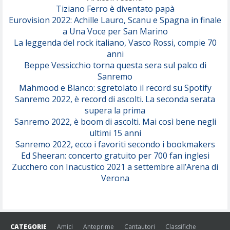
Tiziano Ferro è diventato papà
Eurovision 2022: Achille Lauro, Scanu e Spagna in finale
Serenamente
a Una Voce per San Marino
(Juli)
La leggenda del rock italiano, Vasco Rossi, compie 70
anni
Beppe Vessicchio torna questa sera sul palco di
Sanremo
Mahmood e Blanco: sgretolato il record su Spotify
Sanremo 2022, è record di ascolti. La seconda serata
supera la prima
Sanremo 2022, è boom di ascolti. Mai così bene negli
ultimi 15 anni
Sanremo 2022, ecco i favoriti secondo i bookmakers
Ed Sheeran: concerto gratuito per 700 fan inglesi
Zucchero con Inacustico 2021 a settembre all’Arena di
Verona
CATEGORIE
Amici
Anteprime
Cantautori
Classifiche