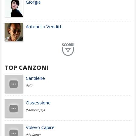
Giorgia
Antonello Venditti
Planet Funk
TOP CANZONI
Achille Lauro
Cantilene
(Juli)
Cesare Cremonini
Ossessione
(Samurai Jay)
Jovanotti
Volevo Capire
(Madame)