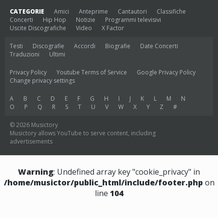
CATEGORIE
Amici
Anteprime
Cantautori
Classifiche
Concerti
Hip Hop
Notizie
Programmi televisivi
Uscite Discografiche
Video
X Factor
Testi
Discografie
Accordi
Biografie
Date Concerti
Traduzioni
Ultimi
Privacy Policy
Youtube Terms of Service
Google Privacy Policy
Change privacy settings
A
B
C
D
E
F
G
H
I
J
K
L
M
N
O
P
Q
R
S
T
U
V
W
X
Y
Z
#
© 2026 Musictory
Musictory allows YouTube to serve content, including
advertisements
Warning
: Undefined array key "cookie_privacy" in
/home/musictor/public_html/include/footer.php
on
line
104