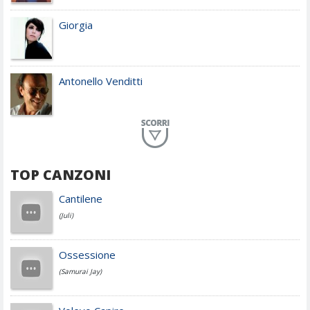
Giorgia
Antonello Venditti
Planet Funk
TOP CANZONI
Achille Lauro
Cantilene
(Juli)
Cesare Cremonini
Ossessione
(Samurai Jay)
Jovanotti