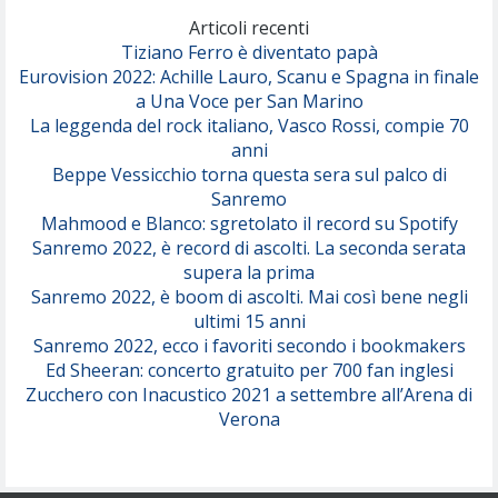
(Olivia Dean)
Articoli recenti
Tiziano Ferro è diventato papà
Eurovision 2022: Achille Lauro, Scanu e Spagna in finale
Serenamente
a Una Voce per San Marino
(Juli)
La leggenda del rock italiano, Vasco Rossi, compie 70
anni
Beppe Vessicchio torna questa sera sul palco di
Sanremo
Mahmood e Blanco: sgretolato il record su Spotify
Sanremo 2022, è record di ascolti. La seconda serata
supera la prima
Sanremo 2022, è boom di ascolti. Mai così bene negli
ultimi 15 anni
Sanremo 2022, ecco i favoriti secondo i bookmakers
Ed Sheeran: concerto gratuito per 700 fan inglesi
Zucchero con Inacustico 2021 a settembre all’Arena di
Verona