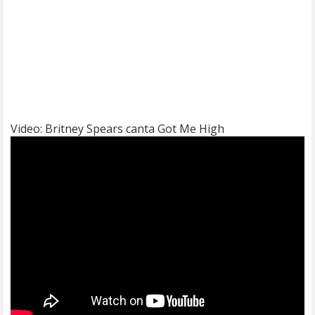
Video: Britney Spears canta Got Me High