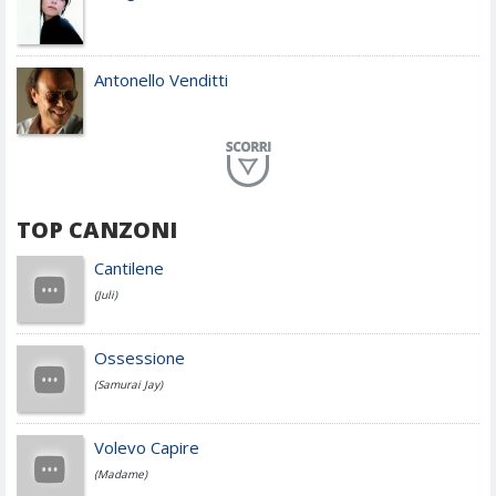
Antonello Venditti
Planet Funk
TOP CANZONI
Achille Lauro
Cantilene
(Juli)
Cesare Cremonini
Ossessione
(Samurai Jay)
Jovanotti
Volevo Capire
(Madame)