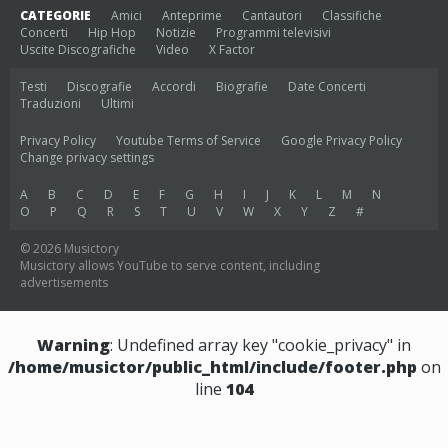
CATEGORIE
Amici
Anteprime
Cantautori
Classifiche
Concerti
Hip Hop
Notizie
Programmi televisivi
Uscite Discografiche
Video
X Factor
Testi
Discografie
Accordi
Biografie
Date Concerti
Traduzioni
Ultimi
Privacy Policy
Youtube Terms of Service
Google Privacy Policy
Change privacy settings
A
B
C
D
E
F
G
H
I
J
K
L
M
N
O
P
Q
R
S
T
U
V
W
X
Y
Z
#
© 2026 Musictory
Musictory allows YouTube to serve content, including
advertisements
Warning
: Undefined array key "cookie_privacy" in
/home/musictor/public_html/include/footer.php
on
line
104