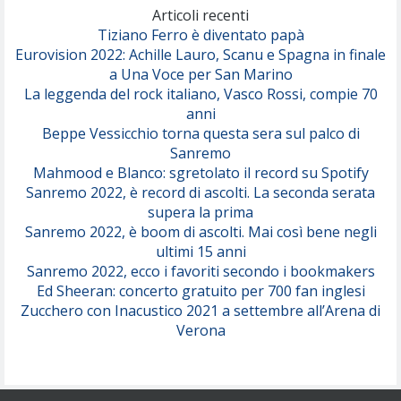
(Olivia Dean)
Articoli recenti
Tiziano Ferro è diventato papà
Eurovision 2022: Achille Lauro, Scanu e Spagna in finale
Serenamente
a Una Voce per San Marino
(Juli)
La leggenda del rock italiano, Vasco Rossi, compie 70
anni
Beppe Vessicchio torna questa sera sul palco di
Sanremo
Mahmood e Blanco: sgretolato il record su Spotify
Sanremo 2022, è record di ascolti. La seconda serata
supera la prima
Sanremo 2022, è boom di ascolti. Mai così bene negli
ultimi 15 anni
Sanremo 2022, ecco i favoriti secondo i bookmakers
Ed Sheeran: concerto gratuito per 700 fan inglesi
Zucchero con Inacustico 2021 a settembre all’Arena di
Verona