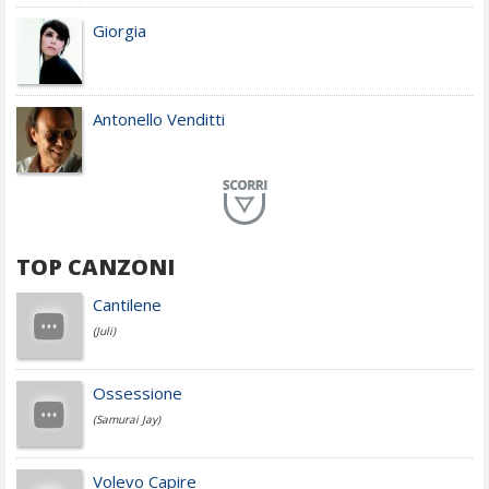
Giorgia
Antonello Venditti
Planet Funk
TOP CANZONI
Achille Lauro
Cantilene
(Juli)
Cesare Cremonini
Ossessione
(Samurai Jay)
Jovanotti
Volevo Capire