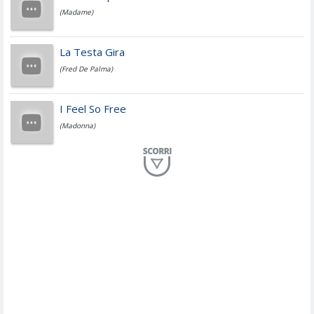
(Madame)
Fedez
La Testa Gira
(Fred De Palma)
Simone Cristicchi
I Feel So Free
(Madonna)
Lucio Dalla
Al Mio Paese
(Serena Brancale)
ModÃ
Free To Love
(Duran Duran)
Marco Masini
Let Me Be
(Second Voice (The))