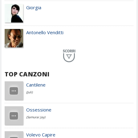
Giorgia
Antonello Venditti
Planet Funk
TOP CANZONI
Achille Lauro
Cantilene
(Juli)
Cesare Cremonini
Ossessione
(Samurai Jay)
Jovanotti
Volevo Capire