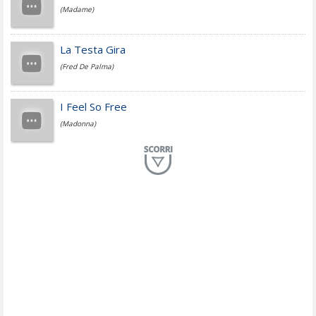
(Madame)
Fedez
La Testa Gira
(Fred De Palma)
Simone Cristicchi
I Feel So Free
(Madonna)
Lucio Dalla
Al Mio Paese
(Serena Brancale)
ModÃ
Free To Love
(Duran Duran)
Marco Masini
Let Me Be
(Second Voice (The))