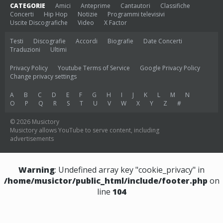
CATEGORIE
Amici
Anteprime
Cantautori
Classifiche
Concerti
Hip Hop
Notizie
Programmi televisivi
Uscite Discografiche
Video
X Factor
Testi
Discografie
Accordi
Biografie
Date Concerti
Traduzioni
Ultimi
Privacy Policy
Youtube Terms of Service
Google Privacy Policy
Change privacy settings
A
B
C
D
E
F
G
H
I
J
K
L
M
N
O
P
Q
R
S
T
U
V
W
X
Y
Z
#
© 2026 Musictory
Musictory allows YouTube to serve content, including
advertisements
Warning
: Undefined array key "cookie_privacy" in
/home/musictor/public_html/include/footer.php
on
line
104