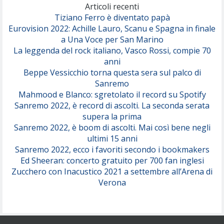
(Olivia Dean)
Articoli recenti
Tiziano Ferro è diventato papà
Eurovision 2022: Achille Lauro, Scanu e Spagna in finale
Serenamente
a Una Voce per San Marino
(Juli)
La leggenda del rock italiano, Vasco Rossi, compie 70
anni
Beppe Vessicchio torna questa sera sul palco di
Sanremo
Mahmood e Blanco: sgretolato il record su Spotify
Sanremo 2022, è record di ascolti. La seconda serata
supera la prima
Sanremo 2022, è boom di ascolti. Mai così bene negli
ultimi 15 anni
Sanremo 2022, ecco i favoriti secondo i bookmakers
Ed Sheeran: concerto gratuito per 700 fan inglesi
Zucchero con Inacustico 2021 a settembre all’Arena di
Verona