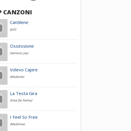
P CANZONI
Achille Lauro
Cantilene
(Juli)
Cesare Cremonini
Ossessione
(Samurai Jay)
Jovanotti
Volevo Capire
(Madame)
Fedez
La Testa Gira
(Fred De Palma)
Simone Cristicchi
I Feel So Free
(Madonna)