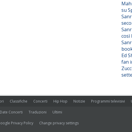
Mahm
su S
Sanr
seco
Sanr
così
Sanr
boo
Ed S
fan i
Zucc
sett
ori
Classifiche
Concerti
Hip Hop
Notizie
Programmi televisivi
Date Concerti
Traduzioni
Ultimi
oogle Privacy Policy
Change privacy settings