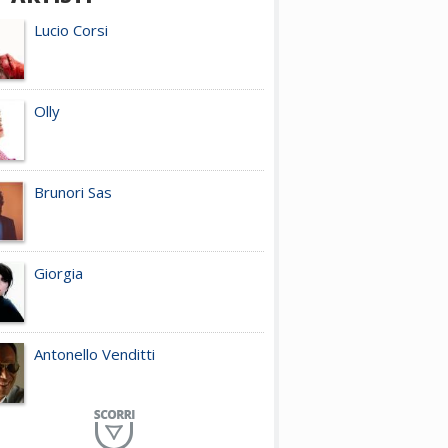
Lucio Corsi
Olly
Brunori Sas
Giorgia
Antonello Venditti
Planet Funk