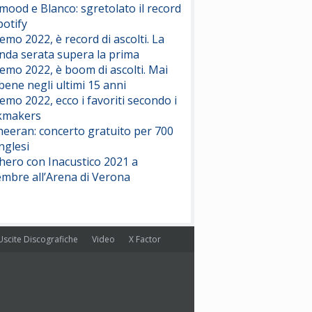
ood e Blanco: sgretolato il record
potify
emo 2022, è record di ascolti. La
nda serata supera la prima
emo 2022, è boom di ascolti. Mai
 bene negli ultimi 15 anni
emo 2022, ecco i favoriti secondo i
kmakers
heeran: concerto gratuito per 700
nglesi
hero con Inacustico 2021 a
embre all’Arena di Verona
Uscite Discografiche
Video
X Factor