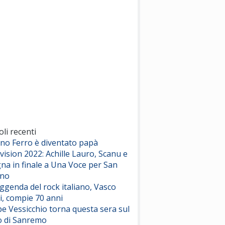
(Sal da Vinci)
Pinguini Tattici Nucleari
Canzone Estiva
(Annalisa Scarrone)
Rose Villain
Comuni Immortali
(Achille Lauro)
Marracash
So Easy (To Fall In Love)
(Olivia Dean)
oli recenti
ano Ferro è diventato papà
vision 2022: Achille Lauro, Scanu e
Serenamente
na in finale a Una Voce per San
(Juli)
ino
eggenda del rock italiano, Vasco
i, compie 70 anni
e Vessicchio torna questa sera sul
o di Sanremo