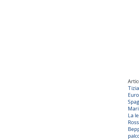
Artic
Tizi
Euro
Spag
Mar
La l
Ross
Bepp
palc