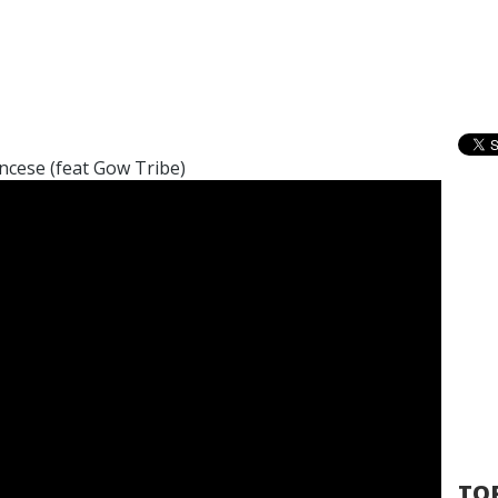
ancese (feat Gow Tribe)
TOP