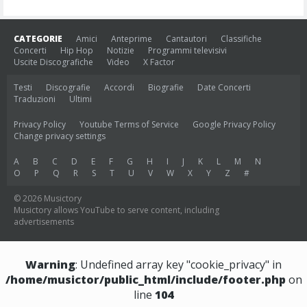
CATEGORIE
Amici
Anteprime
Cantautori
Classifiche
Concerti
Hip Hop
Notizie
Programmi televisivi
Uscite Discografiche
Video
X Factor
Testi
Discografie
Accordi
Biografie
Date Concerti
Traduzioni
Ultimi
Privacy Policy
Youtube Terms of Service
Google Privacy Policy
Change privacy settings
A
B
C
D
E
F
G
H
I
J
K
L
M
N
O
P
Q
R
S
T
U
V
W
X
Y
Z
#
© 2026 Musictory
Musictory allows YouTube to serve content, including
advertisements
Warning
: Undefined array key "cookie_privacy" in
/home/musictor/public_html/include/footer.php
on
line
104