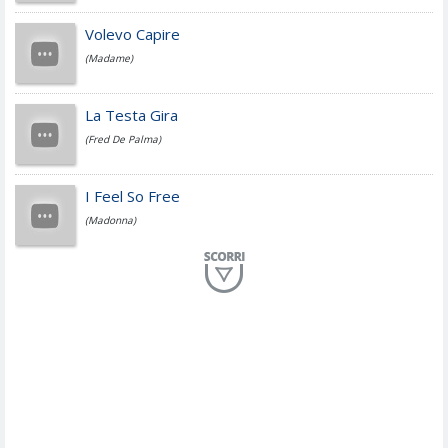
Jovanotti
Volevo Capire
(Madame)
Fedez
La Testa Gira
(Fred De Palma)
Simone Cristicchi
I Feel So Free
(Madonna)
Lucio Dalla
Al Mio Paese
(Serena Brancale)
ModÃ
Free To Love
(Duran Duran)
Marco Masini
Let Me Be