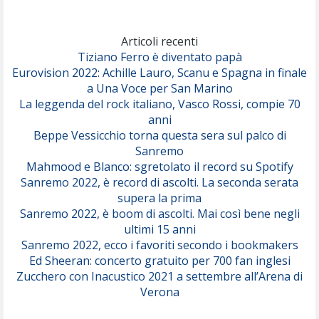
Marracash
So Easy (To Fall In Love)
(Olivia Dean)
Articoli recenti
Tiziano Ferro è diventato papà
Eurovision 2022: Achille Lauro, Scanu e Spagna in finale
Serenamente
a Una Voce per San Marino
(Juli)
La leggenda del rock italiano, Vasco Rossi, compie 70
anni
Beppe Vessicchio torna questa sera sul palco di
Sanremo
Mahmood e Blanco: sgretolato il record su Spotify
Sanremo 2022, è record di ascolti. La seconda serata
supera la prima
Sanremo 2022, è boom di ascolti. Mai così bene negli
ultimi 15 anni
Sanremo 2022, ecco i favoriti secondo i bookmakers
Ed Sheeran: concerto gratuito per 700 fan inglesi
Zucchero con Inacustico 2021 a settembre all’Arena di
Verona