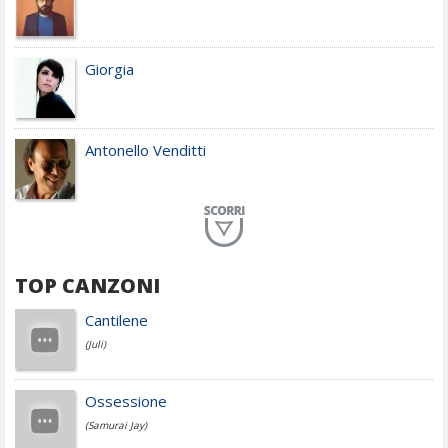
Giorgia
Antonello Venditti
Planet Funk
TOP CANZONI
Achille Lauro
Cantilene
(Juli)
Cesare Cremonini
Ossessione
(Samurai Jay)