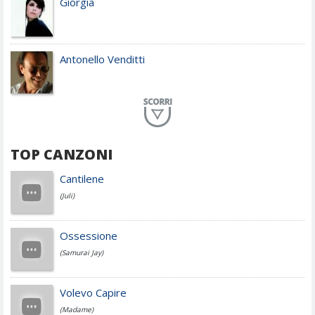
Giorgia
Antonello Venditti
Planet Funk
TOP CANZONI
Achille Lauro
Cantilene
(Juli)
Cesare Cremonini
Ossessione
(Samurai Jay)
Jovanotti
Volevo Capire
(Madame)