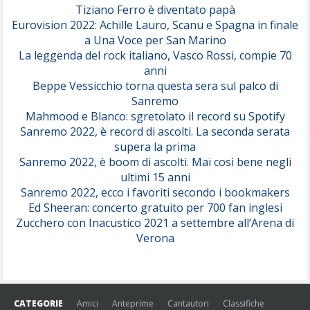
Tiziano Ferro è diventato papà
Eurovision 2022: Achille Lauro, Scanu e Spagna in finale
Serenamente
a Una Voce per San Marino
(Juli)
La leggenda del rock italiano, Vasco Rossi, compie 70
anni
Beppe Vessicchio torna questa sera sul palco di
Sanremo
Mahmood e Blanco: sgretolato il record su Spotify
Sanremo 2022, è record di ascolti. La seconda serata
supera la prima
Sanremo 2022, è boom di ascolti. Mai così bene negli
ultimi 15 anni
Sanremo 2022, ecco i favoriti secondo i bookmakers
Ed Sheeran: concerto gratuito per 700 fan inglesi
Zucchero con Inacustico 2021 a settembre all’Arena di
Verona
CATEGORIE
Amici
Anteprime
Cantautori
Classifiche