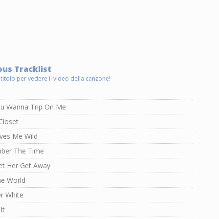
us Tracklist
 titolo per vedere il video della canzone!
u Wanna Trip On Me
Closet
ives Me Wild
ber The Time
Let Her Get Away
he World
r White
It