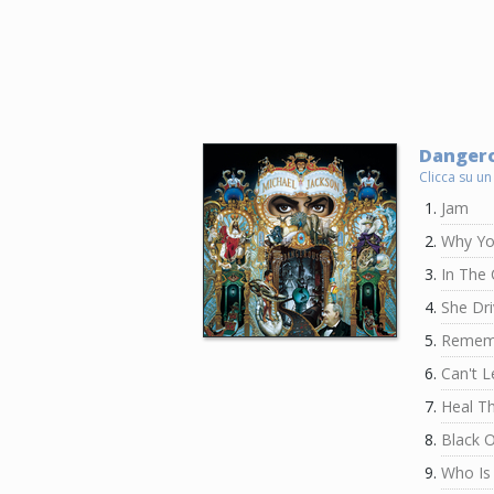
Dangero
Clicca su un
Jam
Why Yo
In The 
She Dr
Remem
Can't 
Heal T
Black O
Who Is 