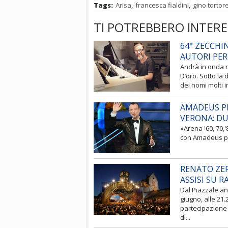
Tags:
Arisa
,
francesca fialdini
,
gino tortore
TI POTREBBERO INTERE
64° ZECCHI
AUTORI PER
Andrà in onda 
D’oro. Sotto la 
dei nomi molti i
AMADEUS PR
VERONA: DU
«Arena '60,'70,'
con Amadeus pro
RENATO ZER
ASSISI SU R
Dal Piazzale an
giugno, alle 21.
partecipazione
di...