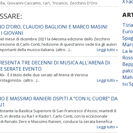
X Fa
lla
,
Giovanni Caccamo
,
rai1
,
Tricarico
,
Zecchino D'Oro
ART
SSARE:
Tizi
NO D’ORO, CLAUDIO BAGLIONI E MARCO MASINI
Euro
 I GIOVANI
Spag
nel mese di dicembre 2021 la 64esima edizione dello Zecchino
Mar
direzione di Carlo Conti, l’edizione di quest’anno vede tra gli autori
mportanti della musica italiana. (altro…)...
Leggi tutto »
La l
Ross
ESENTA TRE DECENNI DI MUSICA ALL’ARENA DI
Bepp
E SERATE EVENTO
palc
80» . È il titolo delle due serate all'Arena di Verona
Mahm
tagonista. (altro…)...
Leggi tutto »
su S
O E MASSIMO RANIERI OSPITI A “CON IL CUORE” DA
AI1
tistante la Basilica Superiore di San Francesco d'Assisi, martedì 8
25, in diretta su Rai1 e Radio1, Carlo Conti, con la eccezionale
 di Renato Zero e Massimo Ranieri, conduce la serata benefica
Leggi tutto »