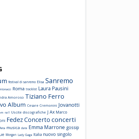
G
Sanremo
um
Elisa
festival di sanremo
Laura Pausini
Roma
tracklist
ntonacci
Tiziano Ferro
andra Amoroso
vo Album
Jovanotti
Cesare Cremonini
J Ax
Marco
Uscite discografiche
ram
rai1
concerti
Fedez
Concerto
oni
Emma Marrone
gossip
musica
Meta
date
nuovo singolo
ue
Italia
Morgan
Lady Gaga