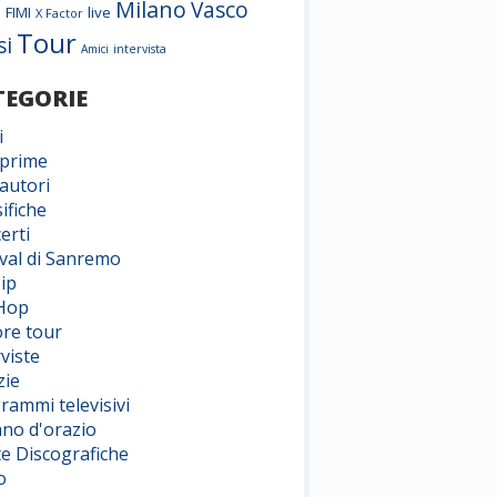
Milano
Vasco
o
FIMI
live
X Factor
Tour
si
Amici
intervista
TEGORIE
i
prime
autori
ifiche
erti
ival di Sanremo
ip
Hop
ore tour
viste
zie
rammi televisivi
ano d'orazio
te Discografiche
o