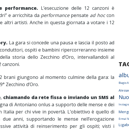
le performance.
L’esecuzione delle 12 canzoni è
dri” e arricchita da
performance
pensate
ad hoc
con
dj e altri artisti. Anche in questa giornata a votare i 12
ry.
La gara si concede una pausa e lascia il posto ad
 conduttori, ospiti e bambini ripercorreranno insieme
ella storia dello Zecchino d’Oro, intervallandoli al
TA
2 canzoni.
alb
2 brani giungono al momento culmine della gara: la
Biagio A
59° Zecchino d’Oro.
Aless
Nuo
e
,
chiamando da rete fissa o inviando un
SMS al
agna di Antoniano onlus a supporto delle mense e dei
Instag
 Italia per chi vive in povertà. L’obiettivo è quello di
Meng
da due anni, supportando le mense nell’erogazione
Ermal 
Ligab
sive attività di reinserimento per gli ospiti; visti i