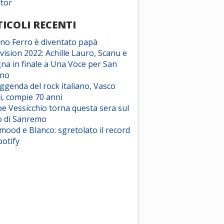
ctor
ICOLI RECENTI
ano Ferro è diventato papà
vision 2022: Achille Lauro, Scanu e
na in finale a Una Voce per San
ino
eggenda del rock italiano, Vasco
i, compie 70 anni
e Vessicchio torna questa sera sul
o di Sanremo
ood e Blanco: sgretolato il record
potify