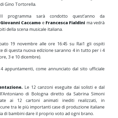
di Gino Tortorella.
Il programma sarà condotto quest’anno da
Giovanni Caccamo
e
Francesca Fialdini
ma vedrà
ti della scena musicale italiana.
ato 19 novembre alle ore 16:45 su Rai1 gli ospiti
te di questa nuova edizione saranno 4 in tutto per i 4
re, 3 e 10 dicembre).
i 4 appuntamenti, come annunciato dal sito ufficiale
entazione.
Le 12 canzoni eseguite dai solisti e dal
ll’Antoniano di Bologna diretto da Sabrina Simoni
te ai 12 cartoni animati inediti realizzati, in
lcune tra le più importanti case di produzione italiane
a di bambini dare il proprio voto ad ogni brano.