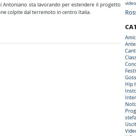
vide
rni Antoniano sta lavorando per estendere il progetto
Ros
ne colpite dal terremoto in centro Italia.
CA
Amic
Ante
Cant
Class
Conc
Fest
Goss
Hip 
Inst
Inter
Noti
Prog
stef
Usci
Vide