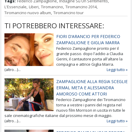
Tags:
Federico Zampaglione
,
Indagine Su Un Sentimento
,
L'Essenziale
,
Liberi
,
Tiromancino
,
Tiromancino 2014
,
Tiromancino nuovo album
,
Tiromancino tour
TI POTREBBERO INTERESSARE:
FIORI D’ARANCIO PER FEDERICO
ZAMPAGLIONE E GIGLIA MARRA
Federico Zampaglione pronto per il
grande passo. dopo l'addio a Claudia
Gerini, il cantautore porta all'altare la
compagna e attrice Giglia Marra.
(altro…)...
Leggi tutto »
ZAMPAGLIONE ALLA REGIA SCEGLIE
ERMAL META E ALESSANDRA
AMOROSO COME ATTORI
Federico Zampaglione dei Tiromancino
torna a vestire i panni del regista nel
nuovo film Morrison in uscita in tutte le
sale cinematografiche italiane dal prossimo mese di maggio.
(altro…)...
Leggi tutto »