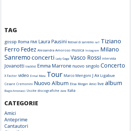
TAG
Tiziano
Laura Pausini
Roma
gossip
FIMI
festival di sanremo
rai1
Ferro
Fedez
Milano
musica
Alessandra Amoroso
Instagram
Sanremo
concerti
Vasco Rossi
intervista
Lady Gaga
Concerto
Jovanotti
Emma Marrone
nuovo singolo
tracklist
Tour
video
J Ax
Ligabue
Marco Mengoni
X Factor
Ermal Meta
album
Nuovo Album
live
Cesare Cremonini
Elisa
Morgan
Amici
Italia
Uscite discografiche
Biagio Antonacci
date
CATEGORIE
Amici
Anteprime
Cantautori