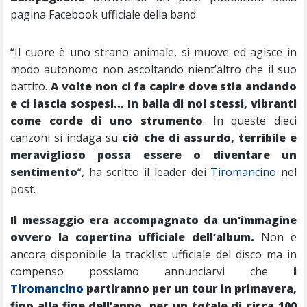
pagina Facebook ufficiale della band:
“Il cuore è uno strano animale, si muove ed agisce in
modo autonomo non ascoltando nient’altro che il suo
battito.
A volte non ci fa capire dove stia andando
e ci lascia sospesi… In balia di noi stessi, vibranti
come corde di uno strumento
. In queste dieci
canzoni si indaga su
ciò che di assurdo, terribile e
meraviglioso possa essere o diventare un
sentimento
“, ha scritto il leader dei
Tiromancino
nel
post.
Il messaggio era accompagnato da un’immagine
ovvero la copertina ufficiale dell’album.
Non è
ancora disponibile la tracklist ufficiale del disco ma in
compenso possiamo annunciarvi che
i
Tiromancino
partiranno per un tour in primavera,
fino alla fine dell’anno, per un totale di circa 100