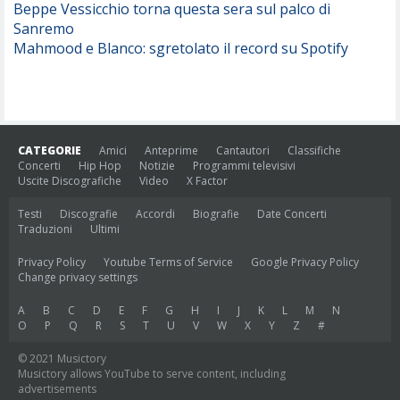
Beppe Vessicchio torna questa sera sul palco di
Sanremo
Mahmood e Blanco: sgretolato il record su Spotify
CATEGORIE
Amici
Anteprime
Cantautori
Classifiche
Concerti
Hip Hop
Notizie
Programmi televisivi
Uscite Discografiche
Video
X Factor
Testi
Discografie
Accordi
Biografie
Date Concerti
Traduzioni
Ultimi
Privacy Policy
Youtube Terms of Service
Google Privacy Policy
Change privacy settings
A
B
C
D
E
F
G
H
I
J
K
L
M
N
O
P
Q
R
S
T
U
V
W
X
Y
Z
#
© 2021 Musictory
Musictory allows YouTube to serve content, including
advertisements