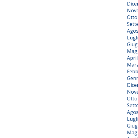
Dice
Nov
Otto
Sett
Agos
Lugl
Giug
Magg
Apri
Marz
Febb
Genn
Dice
Nov
Otto
Sett
Agos
Lugl
Giug
Magg