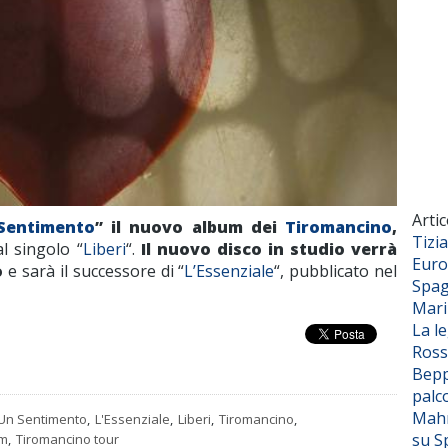
Artic
Sentimento
” il nuovo album dei
Tiromancino
,
Tizi
l singolo “
Liberi
“.
Il nuovo disco in studio verrà
Euro
o
e sarà il successore di “
L’Essenziale
“, pubblicato nel
Spag
Mar
La l
Ross
Bepp
palc
Mahm
 Un Sentimento
,
L'Essenziale
,
Liberi
,
Tiromancino
,
su S
um
,
Tiromancino tour