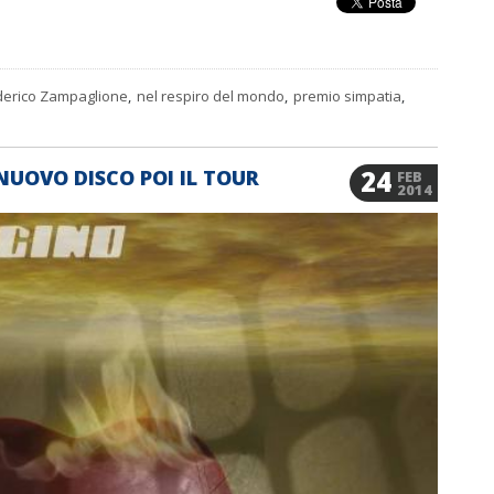
derico Zampaglione
,
nel respiro del mondo
,
premio simpatia
,
24
NUOVO DISCO POI IL TOUR
FEB
2014