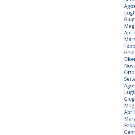
Agos
Lugl
Giug
Magg
Apri
Marz
Febb
Genn
Dice
Nov
Otto
Sett
Agos
Lugl
Giug
Magg
Apri
Marz
Febb
Genn