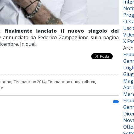
Inter
Noti
Prog
stef
Usci
 finalmente lanciato il nuovo singolo dei
Vide
e-annunciato da Federico Zampaglione sulla pagina
X Fa
icembre. In quel…
Arch
Febb
Genn
Lugl
Giug
Magg
ancino
,
Tiromancino 2014
,
Tiromancino nuovo album
,
Apri
ur
Marz
Febb
Genn
Dice
Nov
Otto
Sett