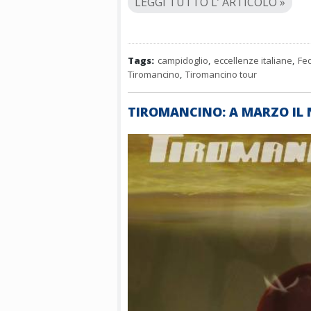
LEGGI TUTTO L’ ARTICOLO »
Tags:
campidoglio
,
eccellenze italiane
,
Fe
Tiromancino
,
Tiromancino tour
TIROMANCINO: A MARZO IL 