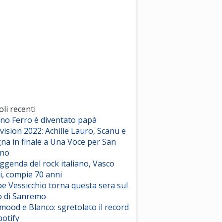
oli recenti
ano Ferro è diventato papà
vision 2022: Achille Lauro, Scanu e
na in finale a Una Voce per San
ino
eggenda del rock italiano, Vasco
i, compie 70 anni
e Vessicchio torna questa sera sul
o di Sanremo
ood e Blanco: sgretolato il record
potify