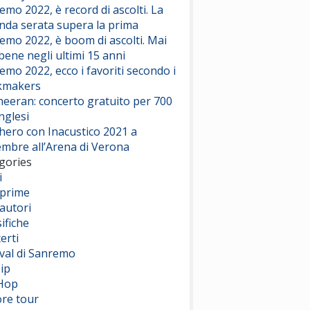
emo 2022, è record di ascolti. La
nda serata supera la prima
emo 2022, è boom di ascolti. Mai
 bene negli ultimi 15 anni
emo 2022, ecco i favoriti secondo i
kmakers
heeran: concerto gratuito per 700
nglesi
hero con Inacustico 2021 a
embre all’Arena di Verona
gories
i
prime
autori
ifiche
erti
ival di Sanremo
ip
Hop
ore tour