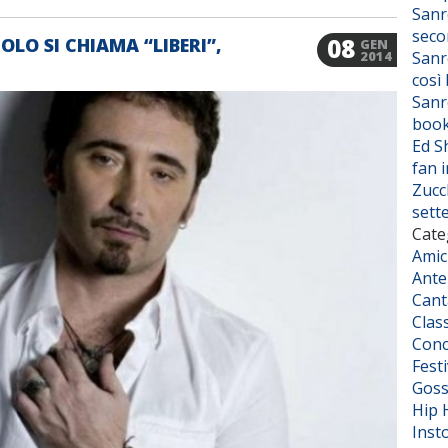
Sanr
seco
08
LO SI CHIAMA “LIBERI”,
GEN
Sanr
2014
così
Sanr
boo
Ed S
fan i
Zucc
sett
Cate
Amic
Ante
Cant
Class
Conc
Fest
Goss
Hip 
Inst