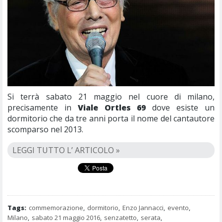
Si terrà sabato 21 maggio nel cuore di milano,
precisamente in
Viale Ortles 69
dove esiste un
dormitorio che da tre anni porta il nome del cantautore
scomparso nel 2013.
LEGGI TUTTO L’ ARTICOLO »
Tags:
commemorazione
,
dormitorio
,
Enzo Jannacci
,
evento
,
Milano
,
sabato 21 maggio 2016
,
senzatetto
,
serata
,