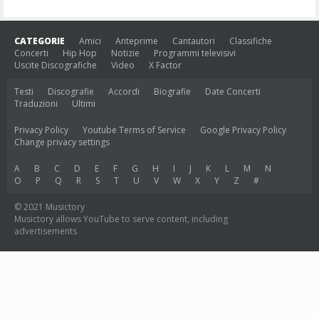
CATEGORIE
Amici
Anteprime
Cantautori
Classifiche
Concerti
Hip Hop
Notizie
Programmi televisivi
Uscite Discografiche
Video
X Factor
Testi
Discografie
Accordi
Biografie
Date Concerti
Traduzioni
Ultimi
Privacy Policy
Youtube Terms of Service
Google Privacy Policy
Change privacy settings
A
B
C
D
E
F
G
H
I
J
K
L
M
N
O
P
Q
R
S
T
U
V
W
X
Y
Z
#
© 2021 Musictory
Musictory allows YouTube to serve content, including
advertisements