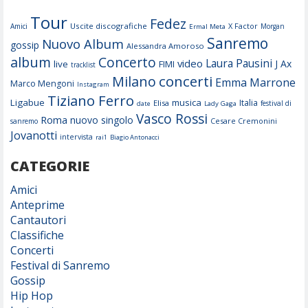
Tour
Fedez
Uscite discografiche
X Factor
Amici
Morgan
Ermal Meta
Sanremo
Nuovo Album
gossip
Alessandra Amoroso
album
Concerto
Laura Pausini
video
J Ax
live
FIMI
tracklist
concerti
Milano
Emma Marrone
Marco Mengoni
Instagram
Tiziano Ferro
Ligabue
musica
Italia
Elisa
festival di
date
Lady Gaga
Vasco Rossi
Roma
nuovo singolo
Cesare Cremonini
sanremo
Jovanotti
intervista
rai1
Biagio Antonacci
CATEGORIE
Amici
Anteprime
Cantautori
Classifiche
Concerti
Festival di Sanremo
Gossip
Hip Hop