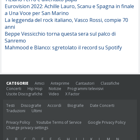
Eurovision 2022: Achille Lauro, Scanu e Spagna in finale
a Una Voce per San Marino
La leggenda del rock italiano, Vasco Rossi, compie 70
anni
Beppe Vessicchio torna questa sera sul palco di
Sanremo
Mahmood e Blanco: sgretolato il record su Spotify
CATEGORIE
Amici
Anteprime
Cantautori
Classifiche
Concerti
Hip Hop
Notizie
Programmi televisivi
Uscite Discografiche
Video
X Factor
Testi
Discografie
Accordi
Biografie
Date Concerti
Traduzioni
Ultimi
Privacy Policy
Youtube Terms of Service
Google Privacy Policy
Change privacy settings
A
B
C
D
E
F
G
H
I
J
K
L
M
N