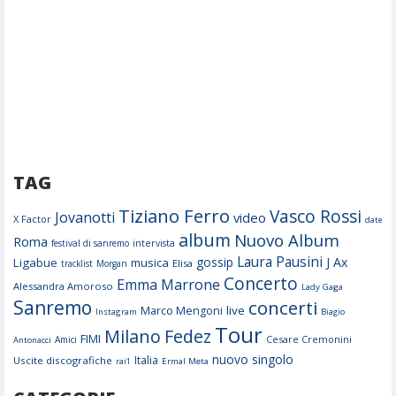
TAG
Tiziano Ferro
Vasco Rossi
Jovanotti
video
X Factor
date
album
Nuovo Album
Roma
festival di sanremo
intervista
Laura Pausini
gossip
J Ax
Ligabue
musica
Elisa
tracklist
Morgan
Concerto
Emma Marrone
Alessandra Amoroso
Lady Gaga
Sanremo
concerti
live
Marco Mengoni
Instagram
Biagio
Tour
Milano
Fedez
FIMI
Cesare Cremonini
Amici
Antonacci
nuovo singolo
Italia
Uscite discografiche
rai1
Ermal Meta