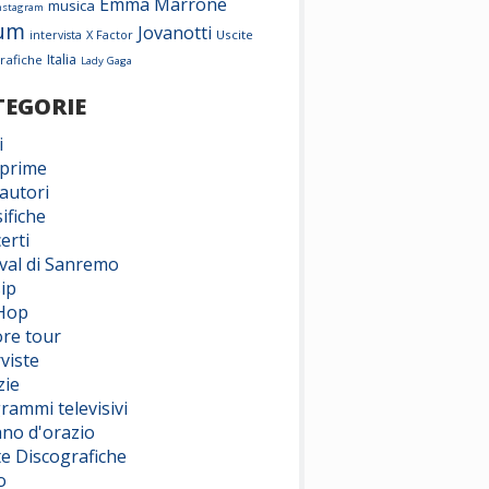
Emma Marrone
musica
nstagram
um
Jovanotti
X Factor
Uscite
intervista
Italia
rafiche
Lady Gaga
TEGORIE
i
prime
autori
ifiche
erti
ival di Sanremo
ip
Hop
ore tour
viste
zie
rammi televisivi
ano d'orazio
te Discografiche
o