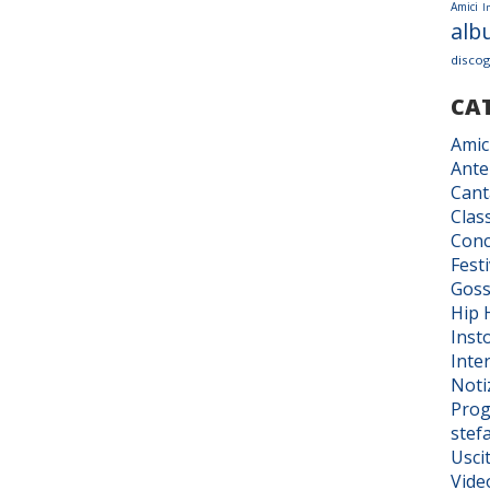
Amici
I
alb
discog
CA
Amic
Ante
Cant
Class
Conc
Fest
Goss
Hip 
Inst
Inter
Noti
Prog
stef
Usci
Vide