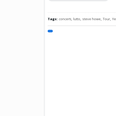
Tags:
concerti
,
lutto
,
steve howe
,
Tour
,
Ye