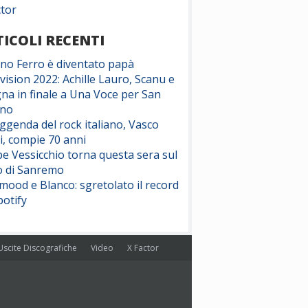
ctor
ICOLI RECENTI
ano Ferro è diventato papà
vision 2022: Achille Lauro, Scanu e
na in finale a Una Voce per San
ino
eggenda del rock italiano, Vasco
i, compie 70 anni
e Vessicchio torna questa sera sul
o di Sanremo
ood e Blanco: sgretolato il record
potify
Uscite Discografiche
Video
X Factor