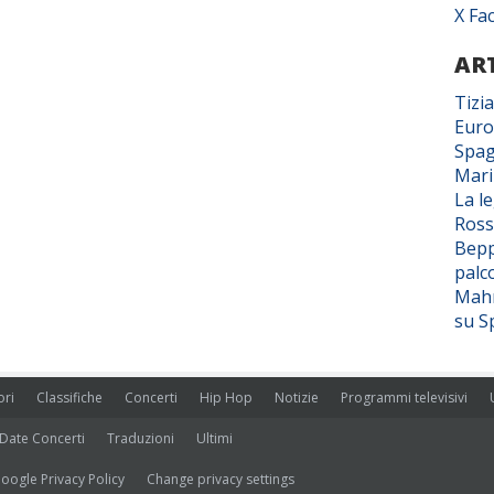
X Fa
ART
Tizi
Euro
Spag
Mar
La l
Ross
Bepp
palc
Mahm
su S
ori
Classifiche
Concerti
Hip Hop
Notizie
Programmi televisivi
Date Concerti
Traduzioni
Ultimi
oogle Privacy Policy
Change privacy settings