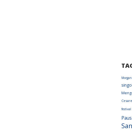
TA
Morgan
singo
Meng
Cesar
festiva
Paus
Sa