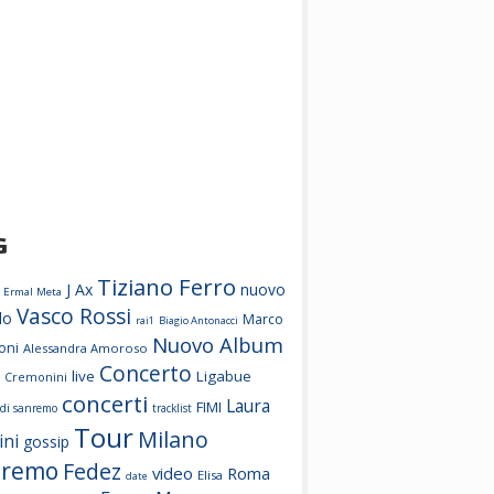
G
Tiziano Ferro
J Ax
nuovo
Ermal Meta
Vasco Rossi
lo
Marco
rai1
Biagio Antonacci
Nuovo Album
oni
Alessandra Amoroso
Concerto
live
Ligabue
e Cremonini
concerti
Laura
FIMI
l di sanremo
tracklist
Tour
Milano
ini
gossip
nremo
Fedez
video
Roma
Elisa
date