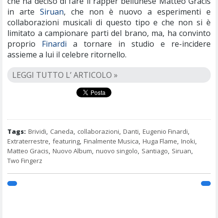
che ha deciso di fare il rapper bellunese Matteo Gracis
in arte
Siruan
, che non è nuovo a esperimenti e
collaborazioni musicali di questo tipo e che non si è
limitato a campionare parti del brano, ma, ha convinto
proprio
Finardi
a tornare in studio e re-incidere
assieme a lui il celebre ritornello.
LEGGI TUTTO L’ ARTICOLO »
Tags:
Brividi
,
Caneda
,
collaborazioni
,
Danti
,
Eugenio Finardi
,
Extraterrestre
,
featuring
,
Finalmente Musica
,
Huga Flame
,
Inoki
,
Matteo Gracis
,
Nuovo Album
,
nuovo singolo
,
Santiago
,
Siruan
,
Two Fingerz