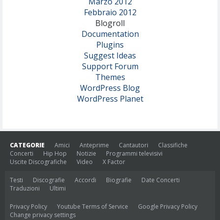
Marzo 2012
Febbraio 2012
Blogroll
Documentation
Plugins
Suggest Ideas
Support Forum
Themes
WordPress Blog
WordPress Planet
CATEGORIE
Amici
Anteprime
Cantautori
Classifiche
Concerti
Hip Hop
Notizie
Programmi televisivi
Uscite Discografiche
Video
X Factor
Testi
Discografie
Accordi
Biografie
Date Concerti
Traduzioni
Ultimi
Privacy Policy
Youtube Terms of Service
Google Privacy Policy
Change privacy settings