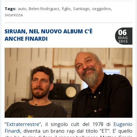
Tags:
auto
,
Belen Rodriguez
,
figlio
,
Santiago
,
seggiolino
,
sicurezza
06
SIRUAN, NEL NUOVO ALBUM C’È
ANCHE FINARDI
MAG
2015
“
Extraterrestre
“, il singolo cult del 1978 di
Eugenio
Finardi
, diventa un brano rap dal titolo “ET”. E’ quello