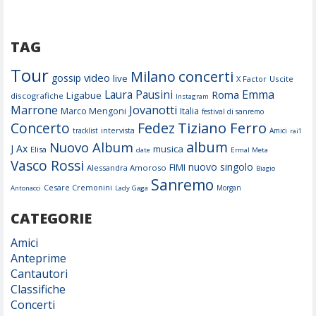
TAG
Tour
concerti
Milano
video
gossip
live
X Factor
Uscite
Laura Pausini
Emma
Roma
Ligabue
discografiche
Instagram
Marrone
Jovanotti
Marco Mengoni
Italia
festival di sanremo
Tiziano Ferro
Concerto
Fedez
tracklist
intervista
Amici
rai1
album
Nuovo Album
J Ax
musica
Elisa
date
Ermal Meta
Vasco Rossi
nuovo singolo
FIMI
Alessandra Amoroso
Biagio
Sanremo
Cesare Cremonini
Morgan
Antonacci
Lady Gaga
CATEGORIE
Amici
Anteprime
Cantautori
Classifiche
Concerti