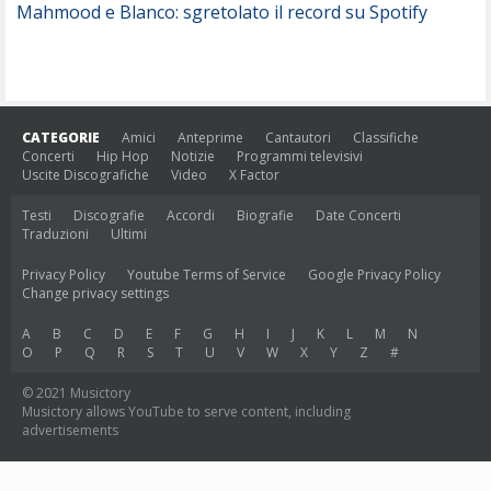
Mahmood e Blanco: sgretolato il record su Spotify
CATEGORIE
Amici
Anteprime
Cantautori
Classifiche
Concerti
Hip Hop
Notizie
Programmi televisivi
Uscite Discografiche
Video
X Factor
Testi
Discografie
Accordi
Biografie
Date Concerti
Traduzioni
Ultimi
Privacy Policy
Youtube Terms of Service
Google Privacy Policy
Change privacy settings
A
B
C
D
E
F
G
H
I
J
K
L
M
N
O
P
Q
R
S
T
U
V
W
X
Y
Z
#
© 2021 Musictory
Musictory allows YouTube to serve content, including
advertisements