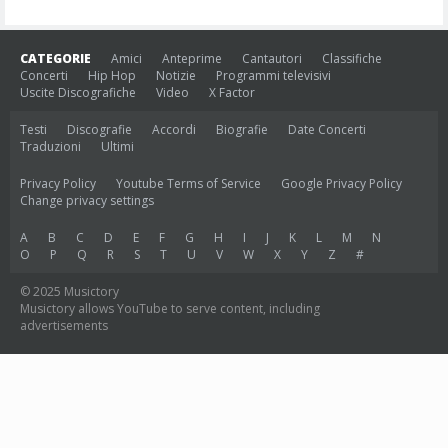
CATEGORIE
Amici
Anteprime
Cantautori
Classifiche
Concerti
Hip Hop
Notizie
Programmi televisivi
Uscite Discografiche
Video
X Factor
Testi
Discografie
Accordi
Biografie
Date Concerti
Traduzioni
Ultimi
Privacy Policy
Youtube Terms of Service
Google Privacy Policy
Change privacy settings
A
B
C
D
E
F
G
H
I
J
K
L
M
N
O
P
Q
R
S
T
U
V
W
X
Y
Z
#
© 2025 Musictory
Musictory allows YouTube to serve content, including
advertisements