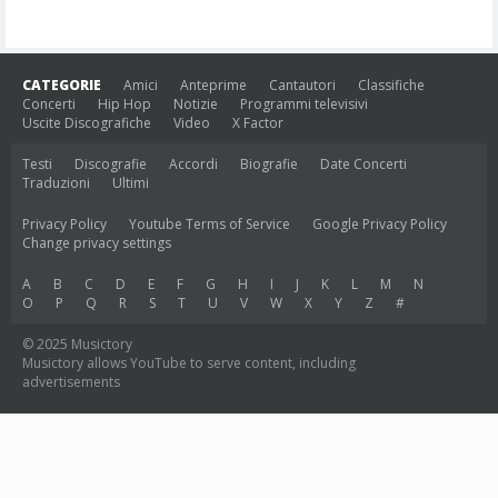
CATEGORIE
Amici
Anteprime
Cantautori
Classifiche
Concerti
Hip Hop
Notizie
Programmi televisivi
Uscite Discografiche
Video
X Factor
Testi
Discografie
Accordi
Biografie
Date Concerti
Traduzioni
Ultimi
Privacy Policy
Youtube Terms of Service
Google Privacy Policy
Change privacy settings
A
B
C
D
E
F
G
H
I
J
K
L
M
N
O
P
Q
R
S
T
U
V
W
X
Y
Z
#
© 2025 Musictory
Musictory allows YouTube to serve content, including
advertisements