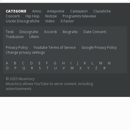
CATEGORIE
Amici
Anteprime
Cantautori
Classifiche
Concerti
Hip Hop
Notizie
Programmi televisivi
Uscite Discografiche
Video
X Factor
Testi
Discografie
Accordi
Biografie
Date Concerti
Traduzioni
Ultimi
Privacy Policy
Youtube Terms of Service
Google Privacy Policy
Change privacy settings
A
B
C
D
E
F
G
H
I
J
K
L
M
N
O
P
Q
R
S
T
U
V
W
X
Y
Z
#
© 2025 Musictory
Musictory allows YouTube to serve content, including
advertisements