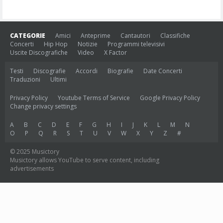
CATEGORIE
Amici
Anteprime
Cantautori
Classifiche
Concerti
Hip Hop
Notizie
Programmi televisivi
Uscite Discografiche
Video
X Factor
Testi
Discografie
Accordi
Biografie
Date Concerti
Traduzioni
Ultimi
Privacy Policy
Youtube Terms of Service
Google Privacy Policy
Change privacy settings
A
B
C
D
E
F
G
H
I
J
K
L
M
N
O
P
Q
R
S
T
U
V
W
X
Y
Z
#
© 2025 Musictory
Musictory allows YouTube to serve content, including
advertisements