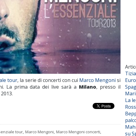
Artic
Tizi
Euro
ale tour
, la serie di concerti con cui
Marco Mengoni
si
Spag
iani. La prima data dei live sarà a
Milano
, presso il
Mar
 2013.
La l
Ross
Bepp
palc
Mahm
senziale tour
,
Marco Mengoni
,
Marco Mengoni concerti
,
su S