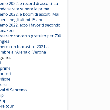
emo 2022, è record di ascolti. La
nda serata supera la prima
emo 2022, è boom di ascolti. Mai
 bene negli ultimi 15 anni
emo 2022, ecco i favoriti secondo i
kmakers
heeran: concerto gratuito per 700
nglesi
hero con Inacustico 2021 a
embre all’Arena di Verona
gories
i
prime
autori
ifiche
erti
ival di Sanremo
ip
Hop
ore tour