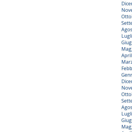
Dice
Nov
Otto
Sett
Agos
Lugl
Giug
Magg
Apri
Marz
Febb
Genn
Dice
Nov
Otto
Sett
Agos
Lugl
Giug
Magg