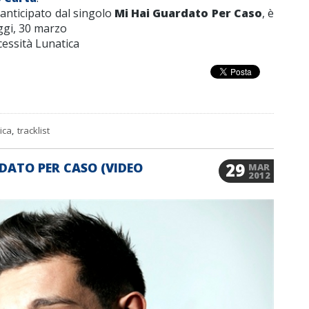
anticipato dal singolo
Mi Hai Guardato Per Caso
, è
ggi, 30 marzo
essità Lunatica
ica
,
tracklist
29
DATO PER CASO (VIDEO
MAR
2012