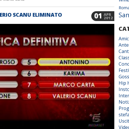
Rom
Sa
01
LERIO SCANU ELIMINATO
APR
2012
CA
Amic
Ante
Cant
Class
Conc
Fest
Goss
Hip 
Inst
Inter
Noti
Prog
stef
Usci
Vide