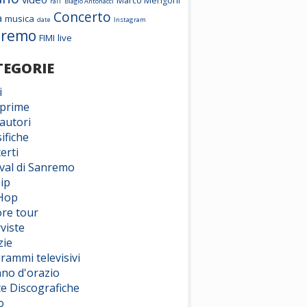
Marco Mengoni
rai1
Biagio Antonacci
Concerto
a
musica
date
Instagram
nremo
FIMI
live
TEGORIE
i
prime
autori
ifiche
erti
ival di Sanremo
ip
Hop
ore tour
viste
zie
rammi televisivi
ano d'orazio
te Discografiche
o