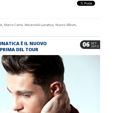
ut
,
Marco Carta
,
Necessità Lunatica
,
Nuovo Album
,
06
UNATICA È IL NUOVO
SET
2012
PRIMA DEL TOUR