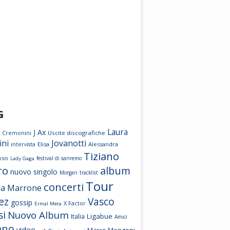
G
Laura
J Ax
e Cremonini
Uscite discografiche
ini
Jovanotti
Elisa
Alessandra
intervista
Tiziano
oso
festival di sanremo
Lady Gaga
ro
album
nuovo singolo
Morgan
tracklist
Tour
concerti
a Marrone
ez
Vasco
gossip
X Factor
Ermal Meta
si
Nuovo Album
Ligabue
Italia
Amici
ano
video