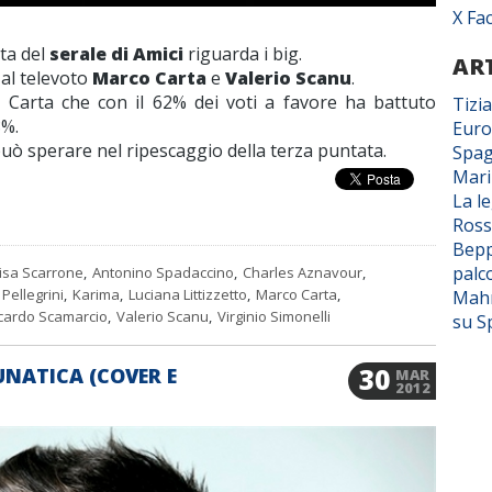
X Fa
ta del
serale di Amici
riguarda i big.
ART
al televoto
Marco Carta
e
Valerio Scanu
.
 Carta che con il 62% dei voti a favore ha battuto
Tizi
8%.
Euro
può sperare nel ripescaggio della terza puntata.
Spag
Mar
La l
Ross
Bepp
palc
isa Scarrone
,
Antonino Spadaccino
,
Charles Aznavour
,
Pellegrini
,
Karima
,
Luciana Littizzetto
,
Marco Carta
,
Mahm
cardo Scamarcio
,
Valerio Scanu
,
Virginio Simonelli
su S
30
UNATICA (COVER E
MAR
2012