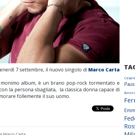
TA
venerdì 7 settembre, il nuovo singolo di
Marco Carta
Cesar
dell’omonimo album, è un brano pop-rock tormentato e
Paus
 con la persona sbagliata, la classica donna capace di
Amor
namorare follemente il suo uomo.
Fer
Emm
Fed
Ros
Mil
ur Marco Carta