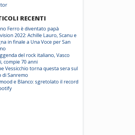
ctor
ICOLI RECENTI
ano Ferro è diventato papà
vision 2022: Achille Lauro, Scanu e
na in finale a Una Voce per San
ino
eggenda del rock italiano, Vasco
i, compie 70 anni
e Vessicchio torna questa sera sul
o di Sanremo
ood e Blanco: sgretolato il record
potify