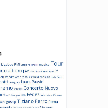
G
Tour
o
Ligabue
FIMI
musica
Biagio Antonacci
ano
album
J Ax
X
Amici
date
Ermal Meta
Alessandra Amoroso
festival di sanremo
Lady Gaga
notti
Laura Pausini
Instagram
nremo
Concerto
Nuovo
tracklist
Fedez
um
live
Cesare
Morgan
intervista
rai1
Tiziano Ferro
Roma
gossip
nini
certi