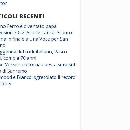
ctor
ICOLI RECENTI
ano Ferro è diventato papà
vision 2022: Achille Lauro, Scanu e
na in finale a Una Voce per San
ino
eggenda del rock italiano, Vasco
i, compie 70 anni
e Vessicchio torna questa sera sul
o di Sanremo
ood e Blanco: sgretolato il record
potify