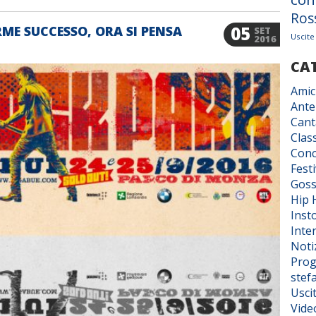
Ros
05
ME SUCCESSO, ORA SI PENSA
SET
Uscite
2016
CA
Amic
Ante
Cant
Class
Conc
Fest
Goss
Hip 
Inst
Inter
Noti
Prog
stef
Usci
Vide