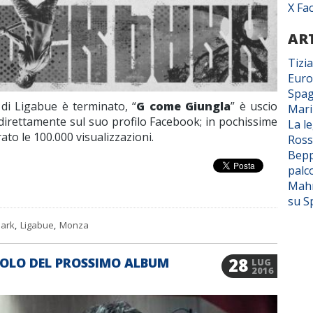
X Fa
ART
Tizi
Euro
Spag
di Ligabue è terminato, “
G come Giungla
” è uscio
Mar
 direttamente sul suo profilo Facebook; in pochissime
La l
to le 100.000 visualizzazioni.
Ross
Bepp
palc
Mahm
su S
park
,
Ligabue
,
Monza
28
NGOLO DEL PROSSIMO ALBUM
LUG
2016