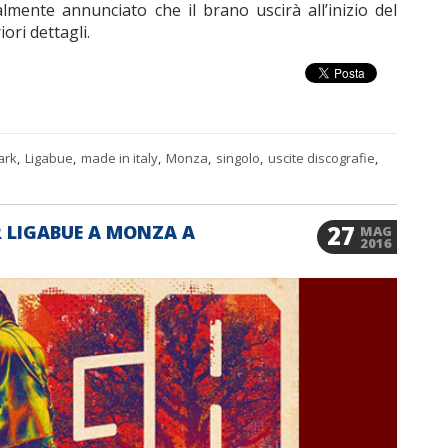
ialmente annunciato che il brano uscirà all’inizio del
ori dettagli.
ark
,
Ligabue
,
made in italy
,
Monza
,
singolo
,
uscite discografie
,
27
 LIGABUE A MONZA A
MAG
2016