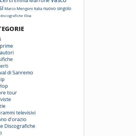
Vasco
Emma Marrone
si
nuovo singolo
Marco Mengoni
Italia
 discografiche
Elisa
TEGORIE
i
prime
autori
ifiche
erti
ival di Sanremo
ip
Hop
ore tour
viste
zie
rammi televisivi
ano d'orazio
te Discografiche
o