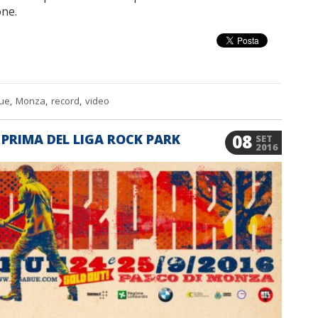
one.
bue
,
Monza
,
record
,
video
08
 PRIMA DEL LIGA ROCK PARK
SET
2016