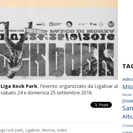
TA
vide
l
Liga Rock Park
, l’evento organizzato da Ligabue al
Mil
sabato 24 e domenica 25 settembre 2016.
Factor
Jova
Sa
Alb
Cremo
liga rock park
,
Ligabue
,
Monza
,
video
con