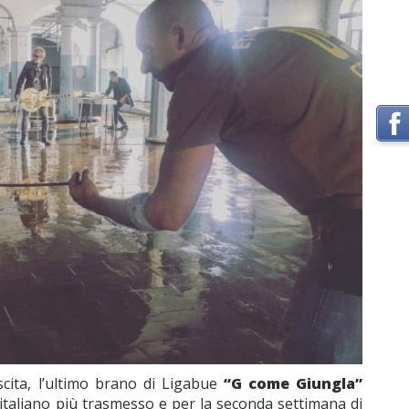
ita, l’ultimo brano di Ligabue
“G come Giungla”
o italiano più trasmesso e per la seconda settimana di