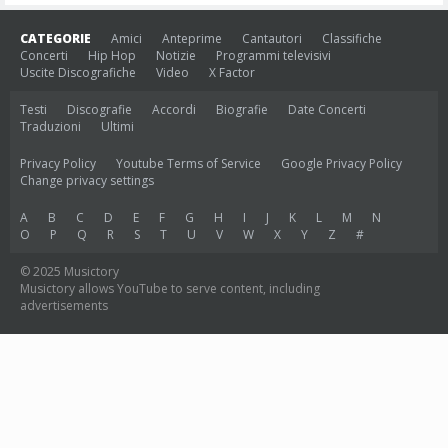
CATEGORIE
Amici
Anteprime
Cantautori
Classifiche
Concerti
Hip Hop
Notizie
Programmi televisivi
Uscite Discografiche
Video
X Factor
Testi
Discografie
Accordi
Biografie
Date Concerti
Traduzioni
Ultimi
Privacy Policy
Youtube Terms of Service
Google Privacy Policy
Change privacy settings
A
B
C
D
E
F
G
H
I
J
K
L
M
N
O
P
Q
R
S
T
U
V
W
X
Y
Z
#
© 2025 Musictory
Musictory allows YouTube to serve content, including
advertisements