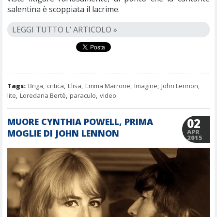
salentina è scoppiata il lacrime.
LEGGI TUTTO L’ ARTICOLO »
Tags:
Briga
,
critica
,
Elisa
,
Emma Marrone
,
Imagine
,
John Lennon
,
lite
,
Loredana Bertè
,
paraculo
,
video
02
MUORE CYNTHIA POWELL, PRIMA
MOGLIE DI JOHN LENNON
APR
2015