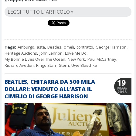
LEGGI TUTTO L’ ARTICOLO »
Tags:
Amburgo
,
asta
,
Beatles
,
cimeli
,
contratto
,
George Harrison
,
Heritage Auctions
,
John Lennon
,
Love Me Do
,
My Bonnie Lives Over The Ocean
,
New York
,
Paul McCartney
,
Richard Avedon
,
Ringo Starr
,
Stern
,
Uwe Blaschke
19
BEATLES, CHITARRA DA 500 MILA
DOLLARI: VENDUTO ALL’ASTA IL
MAG
2015
CIMELIO DI GEORGE HARRISON