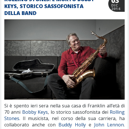
03
KEYS, STORICO SASSOFONISTA
DIC
2014
DELLA BAND
Si è spento ieri sera nella sua casa di Franklin all’età di
70 anni
Bobby Keys
, lo storico sassofonista dei
Rolling
Stones
. Il musicista, nel corso della sua carriera, ha
collaborato anche con
Buddy Holly
e
John Lennon
.