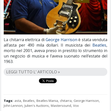
La chitarra elettrica di
George Harrison
è stata venduta
all’asta per 490 mila dollari. Il musicista dei
Beatles
,
morto nel 2001, aveva preso in prestito lo strumento in
un negozio di musica e l’aveva suonato nell’estate del
1963.
LEGGI TUTTO L’ ARTICOLO »
Tags:
asta
,
Beatles
,
Beatles Mania
,
chitarra
,
George Harrison
,
John Lennon
,
Julien's Auctions
,
Mastersound
,
Vox