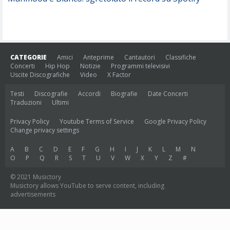
CATEGORIE
Amici
Anteprime
Cantautori
Classifiche
Concerti
Hip Hop
Notizie
Programmi televisivi
Uscite Discografiche
Video
X Factor
Testi
Discografie
Accordi
Biografie
Date Concerti
Traduzioni
Ultimi
Privacy Policy
Youtube Terms of Service
Google Privacy Policy
Change privacy settings
A
B
C
D
E
F
G
H
I
J
K
L
M
N
O
P
Q
R
S
T
U
V
W
X
Y
Z
#
© 2021 Musictory
Musictory allows YouTube to serve content, including
advertisements