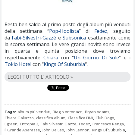
Resta ben saldo al primo posto degli album più venduti
della settimana “
Pop-Hoolista
” di
Fedez
, seguito
da
Fabi-Silvestri-Gazzè
e
Subsonica
esattamente come
la scorsa settimana. Le vere grandi novità sono invece
in quarta e quinta posizione dove troviamo
rispettivamente
Chiara
con “
Un Giorno Di Sole
” e i
Tokio Hotel
con “
Kings Of Suburbia
“.
LEGGI TUTTO L’ ARTICOLO »
Tags:
album più venduti
,
Biagio Antonacci
,
Bryan Adams
,
Chiara Galiazzo
,
classifica album
,
Classifica FIMI
,
Club Dogo
,
Egreen
,
Entropia 2
,
Fabi Silvestri Gazzè
,
Fedez
,
Francesco Renga
,
Il Grande Abarasse
,
John De Leo
,
John Lennon
,
Kings Of Suburbia
,