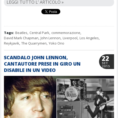
LEGGI TUTTO L’ ARTICOLO »
Tags:
Beatles
,
Central Park
,
commemorazione
,
David Mark Chapman
,
John Lennon
,
Liverpool
,
Los Angeles
,
Reykjavik
,
The Quarrymen
,
Yoko Ono
22
SCANDALO JOHN LENNON,
CANTAUTORE PRESE IN GIRO UN
SET
2015
DISABILE IN UN VIDEO