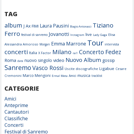
TAG
Tiziano
album
Laura Pausini
J Ax
FIMI
Biagio Antonacci
Ferro
Jovanotti
live
Elisa
festival di sanremo
Instagram
Lady Gaga
Tour
Emma Marrone
Alessandra Amoroso
Morgan
intervista
concerti
Milano
Concerto
Fedez
Italia
X Factor
rai1
Nuovo Album
Roma
video
nuovo singolo
gossip
date
Sanremo
Vasco Rossi
Ligabue
Uscite discografiche
Cesare
musica
Marco Mengoni
Cremonini
Amici
tracklist
Ermal Meta
CATEGORIE
Amici
Anteprime
Cantautori
Classifiche
Concerti
Festival di Sanremo