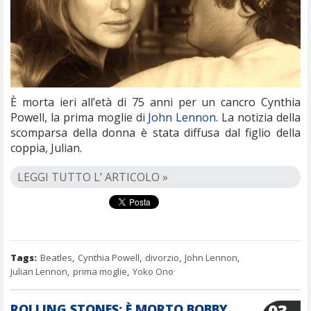
È morta ieri all’età di 75 anni per un cancro Cynthia
Powell, la prima moglie di
John Lennon
. La notizia della
scomparsa della donna è stata diffusa dal figlio della
coppia, Julian.
LEGGI TUTTO L’ ARTICOLO »
Tags:
Beatles
,
Cynthia Powell
,
divorzio
,
John Lennon
,
Julian Lennon
,
prima moglie
,
Yoko Ono
ROLLING STONES: È MORTO BOBBY