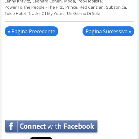
Lenny Kravitz
,
Leonard Cohen
,
Modà
,
Pop-Hoolista
,
Power To The People - The Hits
,
Prince
,
Red Canzian
,
Subsonica
,
Tokio Hotel
,
Tracks Of My Years
,
Un Giorno Di Sole
« Pagina Precedente
Pagina Successiva »