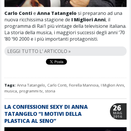
Carlo Conti
e
Anna Tatangelo
si preparano ad una
nuova ricchissima stagione de
I Migliori Anni
, il
programma di Rai1 più vintage della televisione italiana.
La storia della musica, i maggiori successi degli anni ’70
’80 ’90 2000 e i più importanti protagonisti.
LEGGI TUTTO L’ ARTICOLO »
Tags:
Anna Tatangelo
,
Carlo Conti
,
Fiorella Mannoia
,
I Migliori Anni
,
musica
,
programmi tv
,
storia
26
LA CONFESSIONE SEXY DI ANNA
TATANGELO “I MOTIVI DELLA
MAG
2016
PLASTICA AL SENO”