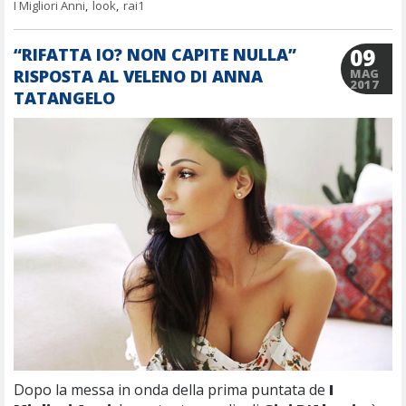
I Migliori Anni
,
look
,
rai1
09
“RIFATTA IO? NON CAPITE NULLA”
RISPOSTA AL VELENO DI ANNA
MAG
2017
TATANGELO
Dopo la messa in onda della prima puntata de
I