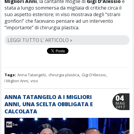
Migliori Anni
, la cantante moglie di
Gigi D’Alessio
è
stata a lungo sommersa da migliaia di critiche circa il
suo aspetto esteriore; in viso mostrava degli “strani
gonfiori” che facevano pensare ad un intervento
“importante” di chirurgia plastica.
LEGGI TUTTO L’ ARTICOLO »
Tags:
Anna Tatangelo
,
chirurgia plastica
,
Gigi D’Alessio
,
I Migliori Anni
,
viso
04
ANNA TATANGELO A I MIGLIORI
ANNI, UNA SCELTA OBBLIGATA E
MAG
2017
CALCOLATA