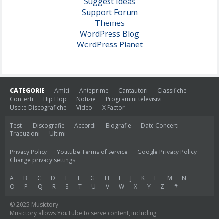
Suggest Ideas
Support Forum
Themes
WordPress Blog
WordPress Planet
CATEGORIE
Amici
Anteprime
Cantautori
Classifiche
Concerti
Hip Hop
Notizie
Programmi televisivi
Uscite Discografiche
Video
X Factor
Testi
Discografie
Accordi
Biografie
Date Concerti
Traduzioni
Ultimi
Privacy Policy
Youtube Terms of Service
Google Privacy Policy
Change privacy settings
A
B
C
D
E
F
G
H
I
J
K
L
M
N
O
P
Q
R
S
T
U
V
W
X
Y
Z
#
© 2025 Musictory
Musictory allows YouTube to serve content, including