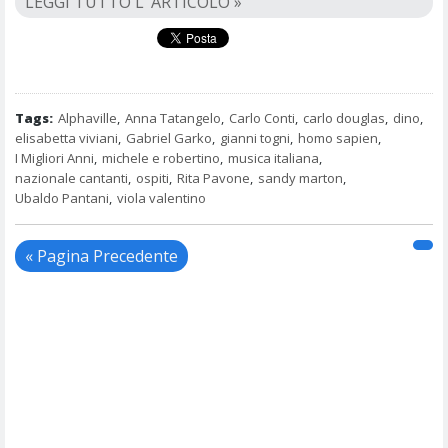
LEGGI TUTTO L’ ARTICOLO »
Tags:
Alphaville
,
Anna Tatangelo
,
Carlo Conti
,
carlo douglas
,
dino
,
elisabetta viviani
,
Gabriel Garko
,
gianni togni
,
homo sapien
,
I Migliori Anni
,
michele e robertino
,
musica italiana
,
nazionale cantanti
,
ospiti
,
Rita Pavone
,
sandy marton
,
Ubaldo Pantani
,
viola valentino
« Pagina Precedente