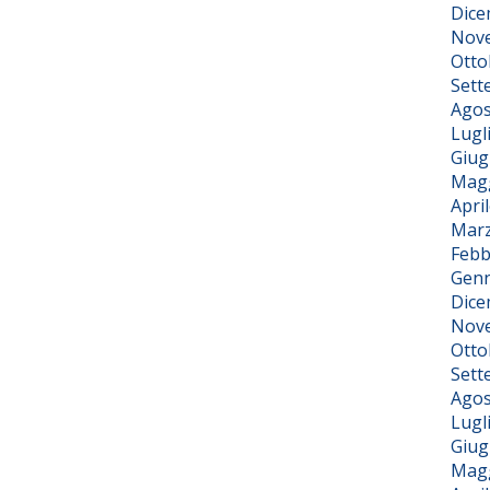
Dice
Nov
Otto
Sett
Agos
Lugl
Giug
Magg
Apri
Marz
Febb
Genn
Dice
Nov
Otto
Sett
Agos
Lugl
Giug
Magg