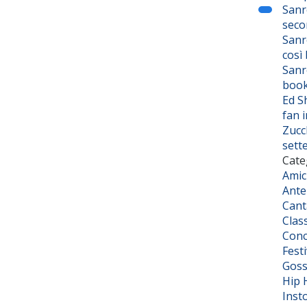
Sanr
seco
Sanr
così
Sanr
boo
Ed S
fan i
Zucc
sett
Cate
Amic
Ante
Cant
Class
Conc
Fest
Goss
Hip 
Inst