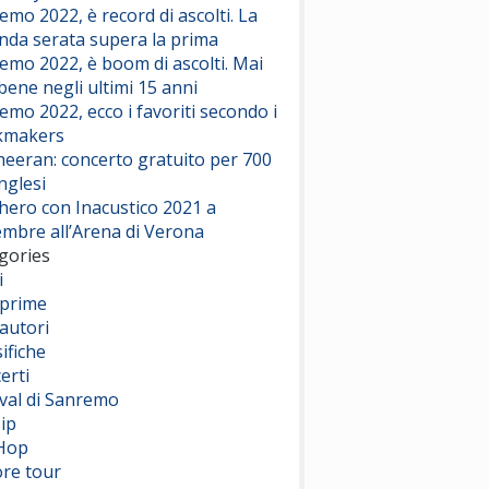
emo 2022, è record di ascolti. La
nda serata supera la prima
emo 2022, è boom di ascolti. Mai
 bene negli ultimi 15 anni
emo 2022, ecco i favoriti secondo i
kmakers
heeran: concerto gratuito per 700
nglesi
hero con Inacustico 2021 a
embre all’Arena di Verona
gories
i
prime
autori
ifiche
erti
ival di Sanremo
ip
Hop
ore tour