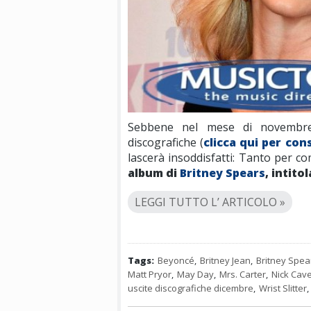
Sebbene nel mese di novembre 
discografiche (
clicca qui per con
lascerà insoddisfatti: Tanto per c
album di
Britney Spears
, intito
LEGGI TUTTO L’ ARTICOLO »
Tags:
Beyoncé
,
Britney Jean
,
Britney Spea
Matt Pryor
,
May Day
,
Mrs. Carter
,
Nick Cav
uscite discografiche dicembre
,
Wrist Slitter
,