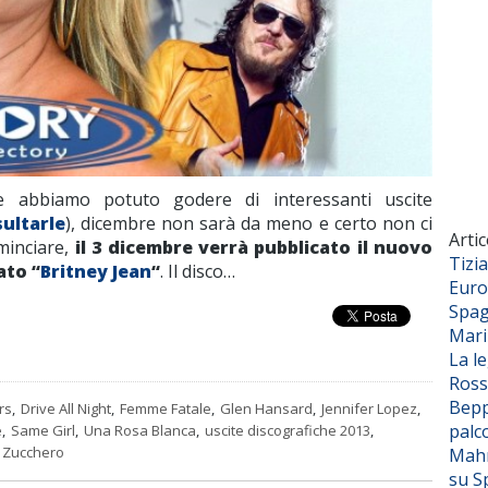
abbiamo potuto godere di interessanti uscite
sultarle
), dicembre non sarà da meno e certo non ci
Artic
ominciare,
il 3 dicembre verrà pubblicato il nuovo
Tizi
lato “
Britney Jean
“
. Il disco…
Euro
Spag
Mar
La l
Ross
Bepp
rs
,
Drive All Night
,
Femme Fatale
,
Glen Hansard
,
Jennifer Lopez
,
palc
e
,
Same Girl
,
Una Rosa Blanca
,
uscite discografiche 2013
,
Zucchero
Mahm
su S