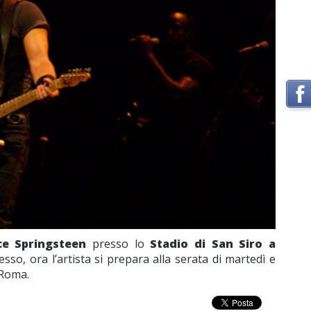
ce Springsteen
presso lo
Stadio di San Siro a
so, ora l’artista si prepara alla serata di martedì e
 Roma.