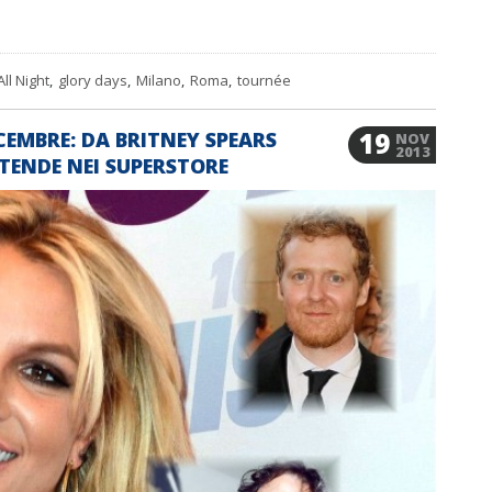
All Night
,
glory days
,
Milano
,
Roma
,
tournée
19
CEMBRE: DA BRITNEY SPEARS
NOV
2013
TTENDE NEI SUPERSTORE