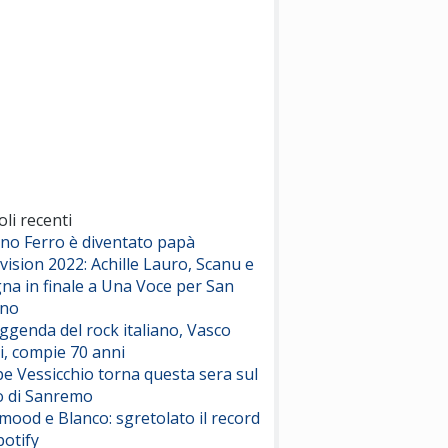
oli recenti
ano Ferro è diventato papà
vision 2022: Achille Lauro, Scanu e
na in finale a Una Voce per San
ino
eggenda del rock italiano, Vasco
i, compie 70 anni
e Vessicchio torna questa sera sul
o di Sanremo
ood e Blanco: sgretolato il record
potify