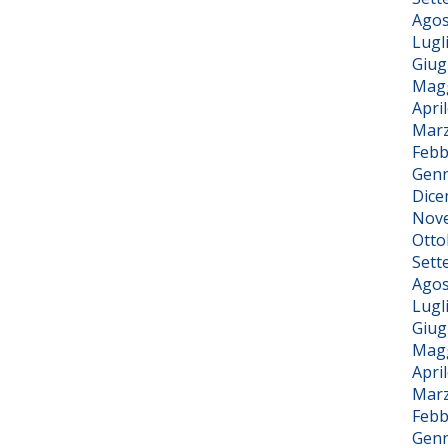
Agos
Lugl
Giug
Magg
Apri
Marz
Febb
Genn
Dice
Nov
Otto
Sett
Agos
Lugl
Giug
Magg
Apri
Marz
Febb
Genn