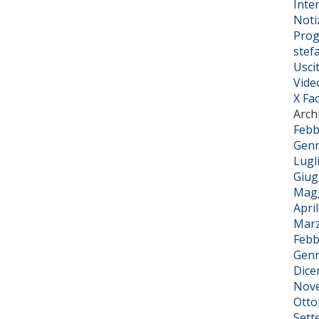
Inter
Noti
Prog
stef
Usci
Vide
X Fa
Arch
Febb
Genn
Lugl
Giug
Magg
Apri
Marz
Febb
Genn
Dice
Nov
Otto
Sett