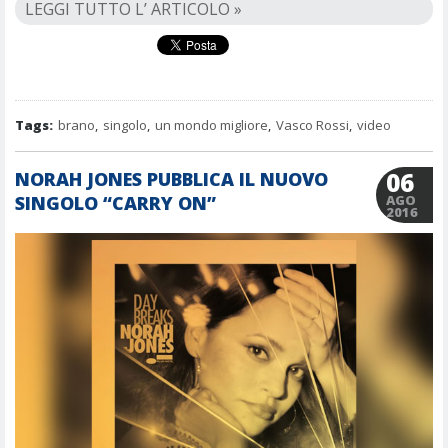
LEGGI TUTTO L’ ARTICOLO »
Tags:
brano
,
singolo
,
un mondo migliore
,
Vasco Rossi
,
video
06
NORAH JONES PUBBLICA IL NUOVO
SINGOLO “CARRY ON”
AGO
2016