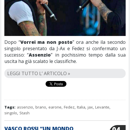
Dopo “
Vorrei ma non posto
” ora anche ila secondo
singolo presentato da J-Ax e Fedez si confermato un
successo: “
Assenzio
” in pochissimo tempo dalla sua
uscita ha già scalato le classifiche.
LEGGI TUTTO L’ ARTICOLO »
Tags:
assenzio
,
brano
,
earone
,
Fedez
,
Italia
,
jax
,
Levante
,
singolo
,
Stash
04
VASCO ROSSI “UN MONDO