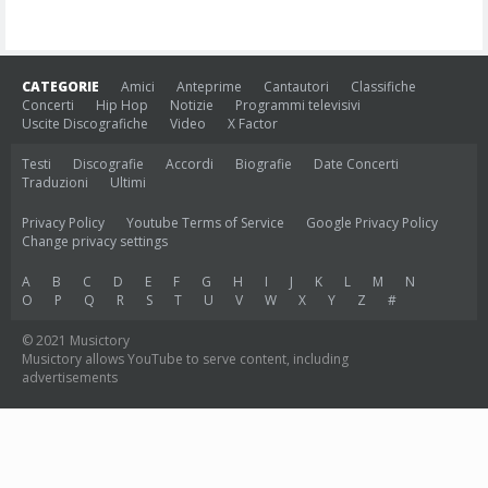
CATEGORIE
Amici
Anteprime
Cantautori
Classifiche
Concerti
Hip Hop
Notizie
Programmi televisivi
Uscite Discografiche
Video
X Factor
Testi
Discografie
Accordi
Biografie
Date Concerti
Traduzioni
Ultimi
Privacy Policy
Youtube Terms of Service
Google Privacy Policy
Change privacy settings
A
B
C
D
E
F
G
H
I
J
K
L
M
N
O
P
Q
R
S
T
U
V
W
X
Y
Z
#
© 2021 Musictory
Musictory allows YouTube to serve content, including
advertisements