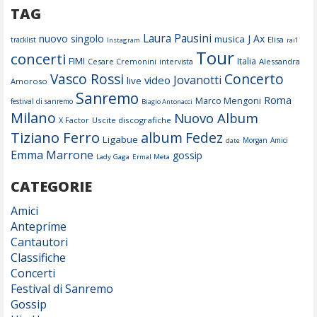
TAG
Laura Pausini
nuovo singolo
J Ax
musica
Elisa
tracklist
Instagram
rai1
Tour
concerti
FIMI
Italia
Cesare Cremonini
Alessandra
intervista
Concerto
Vasco Rossi
Jovanotti
video
live
Amoroso
Sanremo
Roma
Marco Mengoni
festival di sanremo
Biagio Antonacci
Milano
Nuovo Album
X Factor
Uscite discografiche
Tiziano Ferro
album
Fedez
Ligabue
Morgan
Amici
date
Emma Marrone
gossip
Lady Gaga
Ermal Meta
CATEGORIE
Amici
Anteprime
Cantautori
Classifiche
Concerti
Festival di Sanremo
Gossip