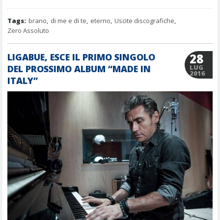
Tags:
brano
,
di me e di te
,
eterno
,
Uscite discografiche
,
Zero Assoluto
28
LIGABUE, ESCE IL PRIMO SINGOLO
DEL PROSSIMO ALBUM “MADE IN
LUG
2016
ITALY”