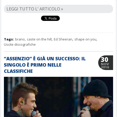
LEGGI TUTTO L’ ARTICOLO »
Tags:
brano
,
caste on the hill
,
Ed Sheeran
,
shape on you
,
Uscite discografiche
30
“ASSENZIO” È GIÀ UN SUCCESSO: IL
SINGOLO È PRIMO NELLE
NOV
2016
CLASSIFICHE