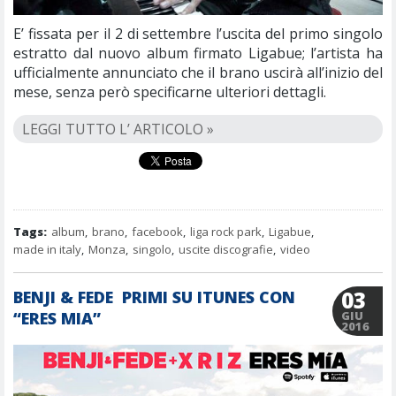
E’ fissata per il 2 di settembre l’uscita del primo singolo
estratto dal nuovo album firmato Ligabue; l’artista ha
ufficialmente annunciato che il brano uscirà all’inizio del
mese, senza però specificarne ulteriori dettagli.
LEGGI TUTTO L’ ARTICOLO »
Tags:
album
,
brano
,
facebook
,
liga rock park
,
Ligabue
,
made in italy
,
Monza
,
singolo
,
uscite discografie
,
video
03
BENJI & FEDE PRIMI SU ITUNES CON
“ERES MIA”
GIU
2016