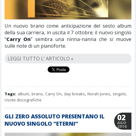
Un nuovo brano come anticipazione del sesto album
della sua carriera, in uscita il 7 ottobre; il nuovo singolo
“
Carry On
” sembra una ninna-nanna che si muove
sulle note di un pianoforte.
LEGGI TUTTO L’ ARTICOLO »
Tags:
album
,
brano
,
Carry On
,
day breaks
,
Norah Jones
,
singolo
,
Uscite discografiche
02
GLI ZERO ASSOLUTO PRESENTANO IL
NUOVO SINGOLO “ETERNI”
AGO
2016