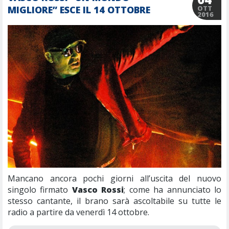
MIGLIORE” ESCE IL 14 OTTOBRE
OTT
2016
Mancano ancora pochi giorni all’uscita del nuovo
singolo firmato
Vasco Rossi
; come ha annunciato lo
stesso cantante, il brano sarà ascoltabile su tutte le
radio a partire da venerdì 14 ottobre.