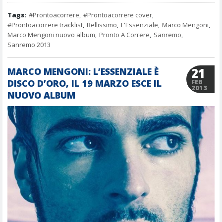
Tags:
#Prontoacorrere
,
#Prontoacorrere cover
,
#Prontoacorrere tracklist
,
Bellissimo
,
L'Essenziale
,
Marco Mengoni
,
Marco Mengoni nuovo album
,
Pronto A Correre
,
Sanremo
,
Sanremo 2013
21
MARCO MENGONI: L’ESSENZIALE È
DISCO D’ORO, IL 19 MARZO ESCE IL
FEB
2013
NUOVO ALBUM