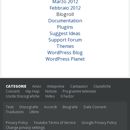
Marzo 2012
Febbraio 2012
Blogroll
Documentation
Plugins
Suggest Ideas
Support Forum
Themes
WordPress Blog
WordPress Planet
CATEGORIE
Amici
Anteprime
Cantautori
Classifiche
Concerti
Hip Hop
Notizie
Programmi televisivi
Uscite Discografiche
Video
X Factor
Testi
Discografie
Accordi
Biografie
Date Concerti
Traduzioni
Ultimi
Privacy Policy
Youtube Terms of Service
Google Privacy Policy
Change privacy settings