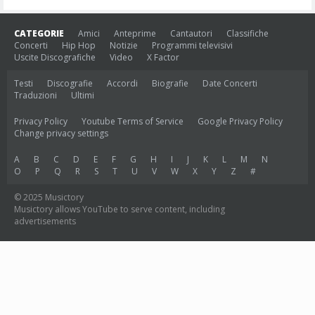
CATEGORIE
Amici
Anteprime
Cantautori
Classifiche
Concerti
Hip Hop
Notizie
Programmi televisivi
Uscite Discografiche
Video
X Factor
Testi
Discografie
Accordi
Biografie
Date Concerti
Traduzioni
Ultimi
Privacy Policy
Youtube Terms of Service
Google Privacy Policy
Change privacy settings
A
B
C
D
E
F
G
H
I
J
K
L
M
N
O
P
Q
R
S
T
U
V
W
X
Y
Z
#
© 2025 Musictory
Musictory allows YouTube to serve content, including
advertisements