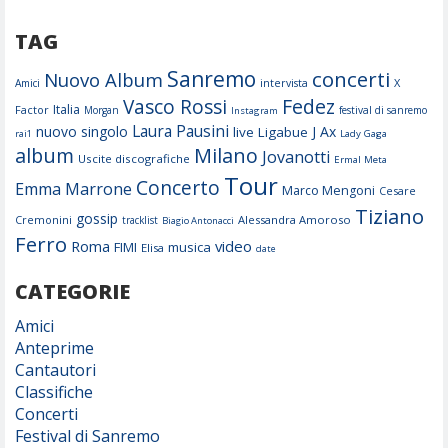
TAG
Sanremo
concerti
Nuovo Album
X
Amici
intervista
Fedez
Vasco Rossi
Italia
Factor
Morgan
festival di sanremo
Instagram
Laura Pausini
nuovo singolo
J Ax
live
Ligabue
rai1
Lady Gaga
album
Milano
Jovanotti
Uscite discografiche
Ermal Meta
Tour
Concerto
Emma Marrone
Marco Mengoni
Cesare
Tiziano
gossip
Cremonini
Alessandra Amoroso
tracklist
Biagio Antonacci
Ferro
Roma
video
FIMI
musica
Elisa
date
CATEGORIE
Amici
Anteprime
Cantautori
Classifiche
Concerti
Festival di Sanremo