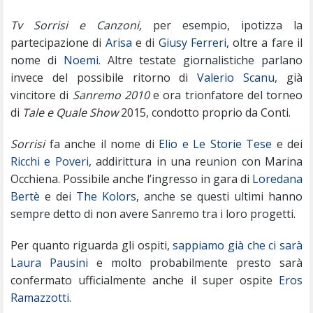
Tv Sorrisi e Canzoni,
per esempio, ipotizza la
partecipazione di
Arisa
e di
Giusy Ferreri
, oltre a fare il
nome di
Noemi
. Altre testate giornalistiche parlano
invece del possibile ritorno di
Valerio Scanu
, già
vincitore di
Sanremo 2010
e ora trionfatore del torneo
di
Tale e Quale Show
2015, condotto proprio da Conti.
Sorrisi
fa anche il nome di
Elio e Le Storie Tese
e dei
Ricchi e Poveri
, addirittura in una reunion con Marina
Occhiena. Possibile anche l’ingresso in gara di
Loredana
Bertè
e dei
The Kolors
, anche se questi ultimi hanno
sempre detto di non avere Sanremo tra i loro progetti.
Per quanto riguarda gli ospiti,
sappiamo già che ci sarà
Laura Pausini
e molto probabilmente presto sarà
confermato ufficialmente anche il super ospite
Eros
Ramazzotti
.