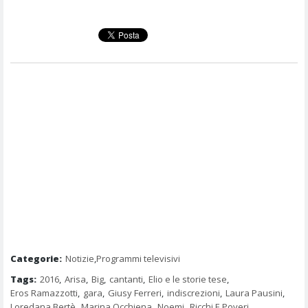
Categorie:
Notizie
,
Programmi televisivi
Tags:
2016
,
Arisa
,
Big
,
cantanti
,
Elio e le storie tese
,
Eros Ramazzotti
,
gara
,
Giusy Ferreri
,
indiscrezioni
,
Laura Pausini
,
Loredana Bertè
,
Marina Occhiena
,
Noemi
,
Ricchi E Poveri
,