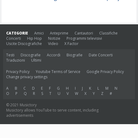
CATEGORIE
Amici
Anteprime
Cantautori
Classifiche
Concerti
Hip Hop
Notizie
Programmi televisivi
Uscite Discografiche
Video
X Factor
Testi
Discografie
Accordi
Biografie
Date Concerti
Traduzioni
Ultimi
Privacy Policy
Youtube Terms of Service
Google Privacy Policy
Change privacy settings
A
B
C
D
E
F
G
H
I
J
K
L
M
N
O
P
Q
R
S
T
U
V
W
X
Y
Z
#
© 2021 Musictory
Musictory allows YouTube to serve content, including
advertisements