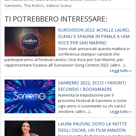
Sanremo
,
The Kolors
,
Valerio Scanu
TI POTREBBERO INTERESSARE:
EUROVISION 2022: ACHILLE LAURO,
SCANU E SPAGNA IN FINALE A UNA
VOCE PER SAN MARINO
Sono stati annunciati questa mattina in
conferenza stampa i cantanti che
parteciperanno al Festival canoro, Una Voce per San Marino, per
rappresentare il paese all' Eurovision Song Contest 2022. (altro…)...
Leggi tutto »
SANREMO 2022, ECCO I FAVORITI
SECONDO I BOOKMAKERS
Aumenta la trepidazione per il
prossimo Festival di Sanremo e come
ogni anno si scommette su chi sarà il
vincitore. (altro…)...
Leggi tutto »
LAURA PAUSINI, DOPO LA NOTTE
DEGLI OSCAR, UN FILM AMAZON
Dopo la notte degli Oscar, Laura Pausini