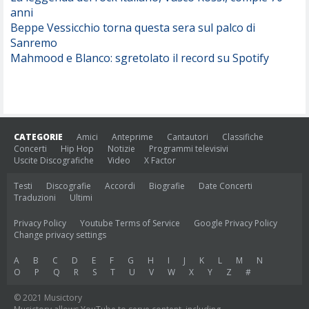
anni
Beppe Vessicchio torna questa sera sul palco di
Sanremo
Mahmood e Blanco: sgretolato il record su Spotify
CATEGORIE
Amici
Anteprime
Cantautori
Classifiche
Concerti
Hip Hop
Notizie
Programmi televisivi
Uscite Discografiche
Video
X Factor
Testi
Discografie
Accordi
Biografie
Date Concerti
Traduzioni
Ultimi
Privacy Policy
Youtube Terms of Service
Google Privacy Policy
Change privacy settings
A
B
C
D
E
F
G
H
I
J
K
L
M
N
O
P
Q
R
S
T
U
V
W
X
Y
Z
#
© 2021 Musictory