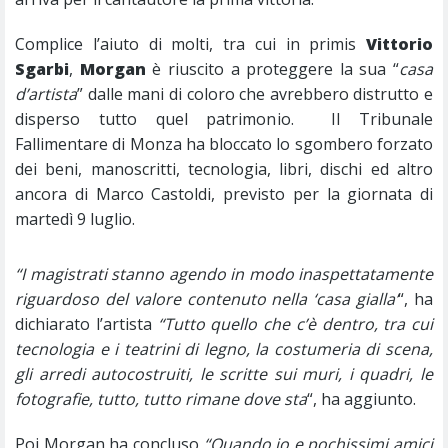
Complice l’aiuto di molti, tra cui in primis
Vittorio
Sgarbi
,
Morgan
è riuscito a proteggere la sua “
casa
d’artista
” dalle mani di coloro che avrebbero distrutto e
disperso tutto quel patrimonio. Il Tribunale
Fallimentare di Monza ha bloccato lo sgombero forzato
dei beni, manoscritti, tecnologia, libri, dischi ed altro
ancora di Marco Castoldi, previsto per la giornata di
martedì 9 luglio.
“I magistrati stanno agendo in modo inaspettatamente
riguardoso del valore contenuto nella ‘casa gialla’
“, ha
dichiarato l’artista
“Tutto quello che c’è dentro, tra cui
tecnologia e i teatrini di legno, la costumeria di scena,
gli arredi autocostruiti, le scritte sui muri, i quadri, le
fotografie, tutto, tutto rimane dove sta
“, ha aggiunto.
Poi Morgan ha concluso
“Quando io e pochissimi amici