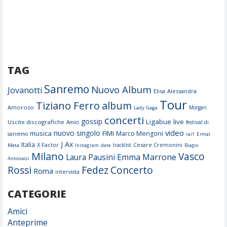
TAG
Sanremo
Nuovo Album
Jovanotti
Elisa
Alessandra
Tour
Tiziano Ferro
album
Amoroso
Morgan
Lady Gaga
concerti
gossip
Ligabue
live
Uscite discografiche
Amici
festival di
video
nuovo singolo
musica
FIMI
Marco Mengoni
sanremo
rai1
Ermal
J Ax
Italia
X Factor
Cesare Cremonini
tracklist
Meta
Instagram
date
Biagio
Milano
Vasco
Laura Pausini
Emma Marrone
Antonacci
Fedez
Concerto
Rossi
Roma
intervista
CATEGORIE
Amici
Anteprime