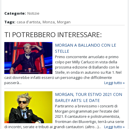
Categorie:
Notizie
Tags:
casa d'artista
,
Monza
,
Morgan
TI POTREBBERO INTERESSARE:
MORGAN A BALLANDO CON LE
STELLE
Primo concorrente arruolato e primo
colpo per Milly Carlucci in vista della
prossima edizione di Ballando con le
Stelle, in onda in autunno su Rai 1. Nel
cast dovrebbe infatti esserci un personaggio che difficilmente
passerà...
Leggi tutto »
MORGAN, TOUR ESTIVO 2021 CON
BARLEY ARTS: LE DATE
Partiranno a brevissimo i concerti di
Morgan programmati per l’estate del
2021. Il cantautore e polistrumentista,
frontman dei Bluvertigo, terrà una serie
di incontri, serate e tributi ai grandi cantautori. (altro…)...
Leggi tutto »