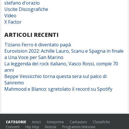
stefano d'orazio
Uscite Discografiche
Video
X Factor
ARTICOLI RECENTI
Tiziano Ferro è diventato papà
Eurovision 2022: Achille Lauro, Scanu e Spagna in finale
a Una Voce per San Marino
La leggenda del rock italiano, Vasco Rossi, compie 70
anni
Beppe Vessicchio torna questa sera sul palco di
Sanremo
Mahmood e Blanco: sgretolato il record su Spotify
CATEGORIE
Amici
Anteprime
Cantautori
Classifiche
Concerti
Hip Hop
Notizie
Programmi televisivi