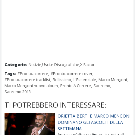
Categorie:
Notizie
,
Uscite Discografiche
,
X Factor
Tags:
#Prontoacorrere
,
#Prontoacorrere cover
,
#Prontoacorrere tracklist
,
Bellissimo
,
L'Essenziale
,
Marco Mengoni
,
Marco Mengoni nuovo album
,
Pronto A Correre
,
Sanremo
,
Sanremo 2013
TI POTREBBERO INTERESSARE:
ORIETTA BERTI E MARCO MENGONI
DOMINANO GLI ASCOLTI DELLA
SETTIMANA
Ancora un’altra settimana in testa alla