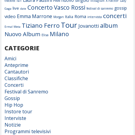
nuovo singolo
FIMI
X Factor
tracklist
rai1
Instagram
Lady
Concerto
Vasco Rossi
gossip
live
festival di sanremo
Gaga
date
concerti
Emma Marrone
video
Roma
Italia
Morgan
intervista
Tour
Tiziano Ferro
album
Jovanotti
Ermal Meta
Milano
Nuovo Album
Elisa
CATEGORIE
Amici
Anteprime
Cantautori
Classifiche
Concerti
Festival di Sanremo
Gossip
Hip Hop
Instore tour
Interviste
Notizie
Programmi televisivi