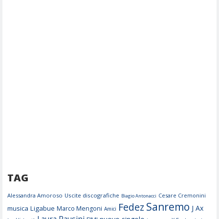
TAG
Alessandra Amoroso
Uscite discografiche
Cesare Cremonini
Biagio Antonacci
Sanremo
Fedez
J Ax
musica
Ligabue
Marco Mengoni
Amici
Laura Pausini