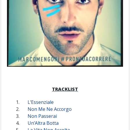
TRACKLIST
1.
L’Essenziale
2.
Non Me Ne Accorgo
3.
Non Passerai
4.
Un’Altra Botta
5.
La Vita Non Ascolta