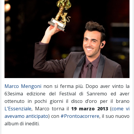
Marco Mengoni
non si ferma più. Dopo aver vinto la
63esima edizione del Festival di Sanremo ed aver
ottenuto in pochi giorni il disco d’oro per il brano
L’Essenziale
, Marco torna il
19 marzo 2013
(
come vi
avevamo anticipato
) con
#Prontoacorrere
, il suo nuovo
album di inediti.