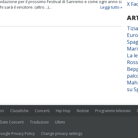
idazione per il prossimo Festival di Sanremo e come ogni anno si
X Fa
 sarà il vincitore. (altro…)...
Leggi tutto »
ART
Tizi
Euro
Spag
Mar
La l
Ross
Bepp
palc
Mahm
su S
ori
Classifiche
Concerti
Hip Hop
Notizie
Programmi televisivi
Date Concerti
Traduzioni
Ultimi
oogle Privacy Policy
Change privacy settings