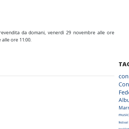
n prevendita da domani, venerdì 29 novembre alle ore
alle ore 11:00.
TA
con
Con
Fed
Alb
Mar
music
festiva