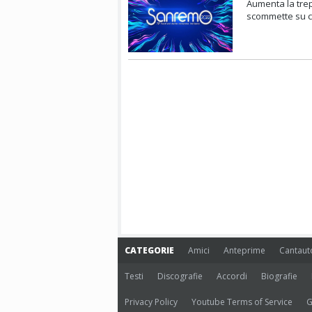
Aumenta la trep
scommette su chi
CATEGORIE
Amici
Anteprime
Cantaut
Testi
Discografie
Accordi
Biografie
Privacy Policy
Youtube Terms of Service
G