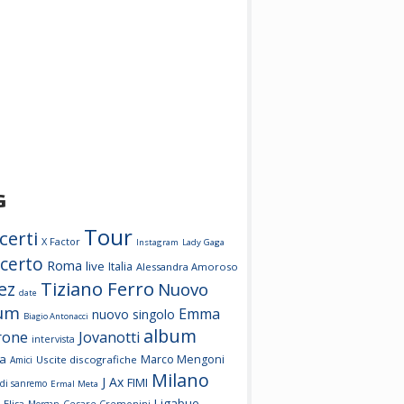
G
Tour
certi
X Factor
Instagram
Lady Gaga
certo
Roma
live
Italia
Alessandra Amoroso
Tiziano Ferro
ez
Nuovo
date
um
Emma
nuovo singolo
Biagio Antonacci
album
rone
Jovanotti
intervista
a
Marco Mengoni
Uscite discografiche
Amici
Milano
J Ax
FIMI
l di sanremo
Ermal Meta
Ligabue
Elisa
Cesare Cremonini