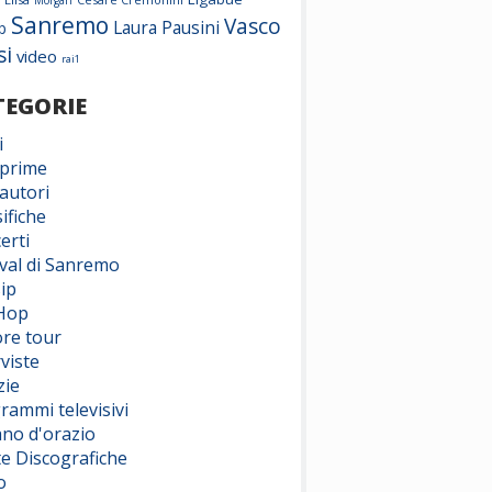
Morgan
Sanremo
Vasco
Laura Pausini
p
si
video
rai1
TEGORIE
i
prime
autori
ifiche
erti
ival di Sanremo
ip
Hop
ore tour
viste
zie
rammi televisivi
ano d'orazio
te Discografiche
o