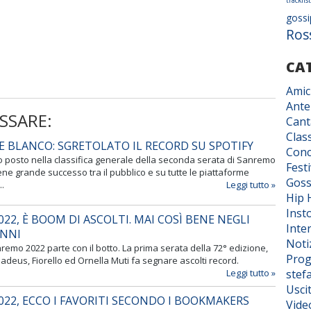
tracklist
gossi
Ros
CA
Amic
Ante
SSARE:
Cant
Class
BLANCO: SGRETOLATO IL RECORD SU SPOTIFY
Conc
 posto nella classifica generale della seconda serata di Sanremo
Fest
iene grande successo tra il pubblico e su tutte le piattaforme
Goss
..
Leggi tutto »
Hip 
Inst
22, È BOOM DI ASCOLTI. MAI COSÌ BENE NEGLI
Inter
ANNI
Noti
anremo 2022 parte con il botto. La prima serata della 72° edizione,
Prog
deus, Fiorello ed Ornella Muti fa segnare ascolti record.
stef
Leggi tutto »
Usci
22, ECCO I FAVORITI SECONDO I BOOKMAKERS
Vide