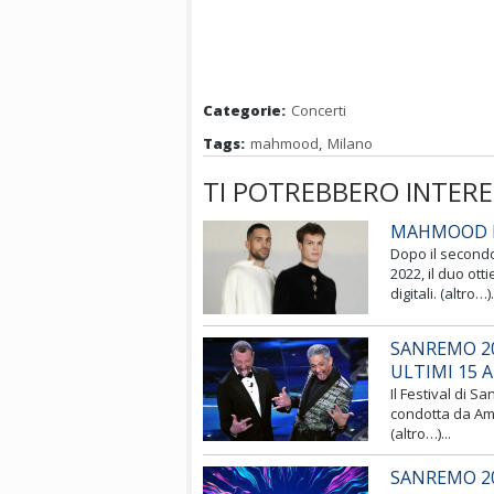
Categorie:
Concerti
Tags:
mahmood
,
Milano
TI POTREBBERO INTERE
MAHMOOD E 
Dopo il secondo
2022, il duo ott
digitali. (altro…).
SANREMO 20
ULTIMI 15 
Il Festival di S
condotta da Ama
(altro…)...
SANREMO 20