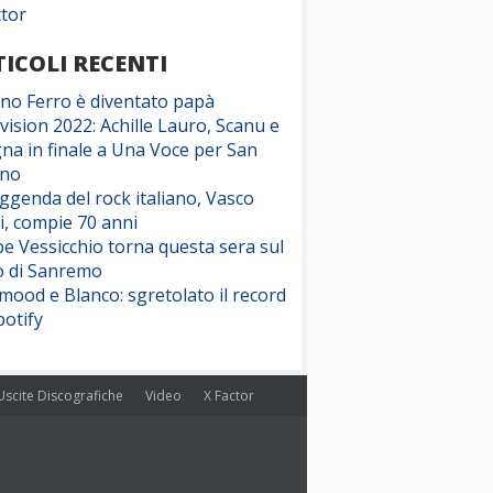
ctor
ICOLI RECENTI
ano Ferro è diventato papà
vision 2022: Achille Lauro, Scanu e
na in finale a Una Voce per San
ino
eggenda del rock italiano, Vasco
i, compie 70 anni
e Vessicchio torna questa sera sul
o di Sanremo
ood e Blanco: sgretolato il record
potify
Uscite Discografiche
Video
X Factor