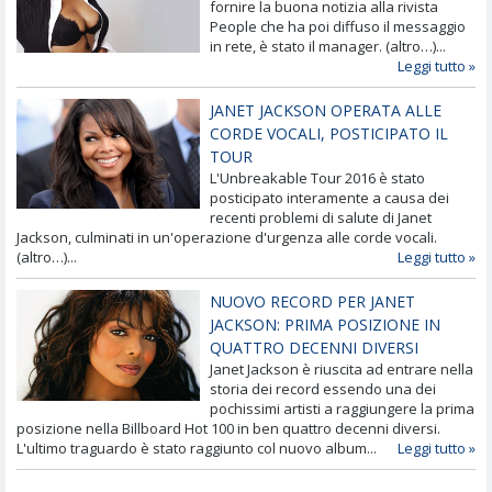
fornire la buona notizia alla rivista
People che ha poi diffuso il messaggio
in rete, è stato il manager. (altro…)...
Leggi tutto »
JANET JACKSON OPERATA ALLE
CORDE VOCALI, POSTICIPATO IL
TOUR
L'Unbreakable Tour 2016 è stato
posticipato interamente a causa dei
recenti problemi di salute di Janet
Jackson, culminati in un'operazione d'urgenza alle corde vocali.
(altro…)...
Leggi tutto »
NUOVO RECORD PER JANET
JACKSON: PRIMA POSIZIONE IN
QUATTRO DECENNI DIVERSI
Janet Jackson è riuscita ad entrare nella
storia dei record essendo una dei
pochissimi artisti a raggiungere la prima
posizione nella Billboard Hot 100 in ben quattro decenni diversi.
L'ultimo traguardo è stato raggiunto col nuovo album...
Leggi tutto »