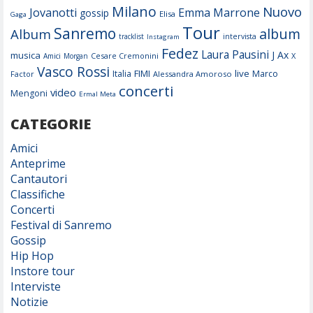
Milano
Nuovo
Jovanotti
Emma Marrone
gossip
Elisa
Gaga
Tour
Sanremo
album
Album
tracklist
intervista
Instagram
Fedez
Laura Pausini
J Ax
musica
Cesare Cremonini
X
Amici
Morgan
Vasco Rossi
FIMI
live
Italia
Marco
Factor
Alessandra Amoroso
concerti
video
Mengoni
Ermal Meta
CATEGORIE
Amici
Anteprime
Cantautori
Classifiche
Concerti
Festival di Sanremo
Gossip
Hip Hop
Instore tour
Interviste
Notizie