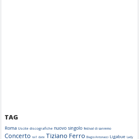
TAG
Roma
nuovo singolo
Uscite discografiche
festival di sanremo
Tiziano Ferro
Concerto
Ligabue
rai1
date
Biagio Antonacci
Lady