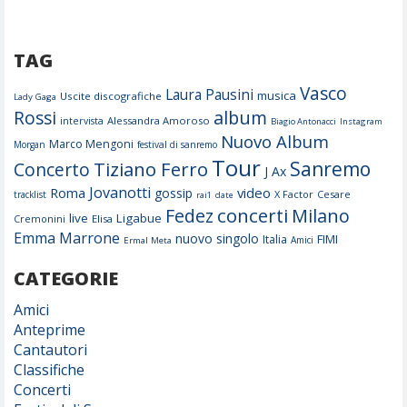
TAG
Vasco
Laura Pausini
musica
Uscite discografiche
Lady Gaga
album
Rossi
Alessandra Amoroso
intervista
Biagio Antonacci
Instagram
Nuovo Album
Marco Mengoni
Morgan
festival di sanremo
Tour
Tiziano Ferro
Sanremo
Concerto
J Ax
Jovanotti
Roma
video
gossip
X Factor
Cesare
tracklist
rai1
date
concerti
Fedez
Milano
live
Ligabue
Cremonini
Elisa
Emma Marrone
nuovo singolo
FIMI
Italia
Amici
Ermal Meta
CATEGORIE
Amici
Anteprime
Cantautori
Classifiche
Concerti