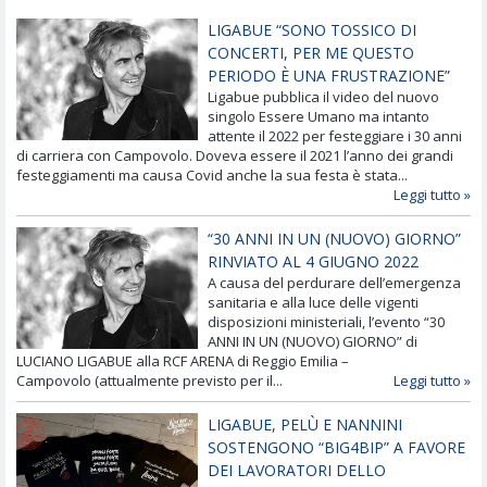
LIGABUE “SONO TOSSICO DI
CONCERTI, PER ME QUESTO
PERIODO È UNA FRUSTRAZIONE”
Ligabue pubblica il video del nuovo
singolo Essere Umano ma intanto
attente il 2022 per festeggiare i 30 anni
di carriera con Campovolo. Doveva essere il 2021 l’anno dei grandi
festeggiamenti ma causa Covid anche la sua festa è stata...
Leggi tutto »
“30 ANNI IN UN (NUOVO) GIORNO”
RINVIATO AL 4 GIUGNO 2022
A causa del perdurare dell’emergenza
sanitaria e alla luce delle vigenti
disposizioni ministeriali, l’evento “30
ANNI IN UN (NUOVO) GIORNO” di
LUCIANO LIGABUE alla RCF ARENA di Reggio Emilia –
Campovolo (attualmente previsto per il...
Leggi tutto »
LIGABUE, PELÙ E NANNINI
SOSTENGONO “BIG4BIP” A FAVORE
DEI LAVORATORI DELLO