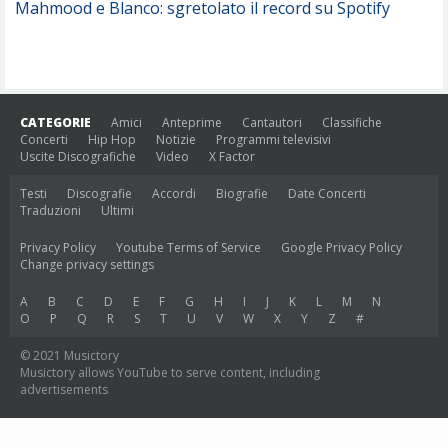
Mahmood e Blanco: sgretolato il record su Spotify
CATEGORIE
Amici
Anteprime
Cantautori
Classifiche
Concerti
Hip Hop
Notizie
Programmi televisivi
Uscite Discografiche
Video
X Factor
Testi
Discografie
Accordi
Biografie
Date Concerti
Traduzioni
Ultimi
Privacy Policy
Youtube Terms of Service
Google Privacy Policy
Change privacy settings
A
B
C
D
E
F
G
H
I
J
K
L
M
N
O
P
Q
R
S
T
U
V
W
X
Y
Z
#
© 2021 Musictory
Musictory allows YouTube to serve content, including
advertisements