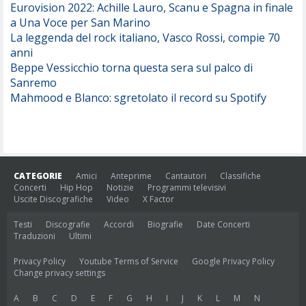
Eurovision 2022: Achille Lauro, Scanu e Spagna in finale
a Una Voce per San Marino
La leggenda del rock italiano, Vasco Rossi, compie 70
anni
Beppe Vessicchio torna questa sera sul palco di
Sanremo
Mahmood e Blanco: sgretolato il record su Spotify
CATEGORIE
Amici
Anteprime
Cantautori
Classifiche
Concerti
Hip Hop
Notizie
Programmi televisivi
Uscite Discografiche
Video
X Factor
Testi
Discografie
Accordi
Biografie
Date Concerti
Traduzioni
Ultimi
Privacy Policy
Youtube Terms of Service
Google Privacy Policy
Change privacy settings
A
B
C
D
E
F
G
H
I
J
K
L
M
N