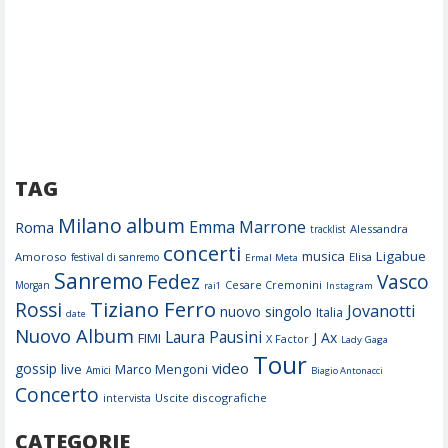
TAG
Milano
album
Emma Marrone
Roma
Alessandra
tracklist
concerti
musica
Ligabue
Amoroso
Elisa
festival di sanremo
Ermal Meta
Sanremo
Fedez
Vasco
Cesare Cremonini
Morgan
rai1
Instagram
Tiziano Ferro
Rossi
Jovanotti
nuovo singolo
Italia
date
Nuovo Album
Laura Pausini
J Ax
FIMI
X Factor
Lady Gaga
Tour
video
gossip
live
Marco Mengoni
Amici
Biagio Antonacci
Concerto
Uscite discografiche
intervista
CATEGORIE