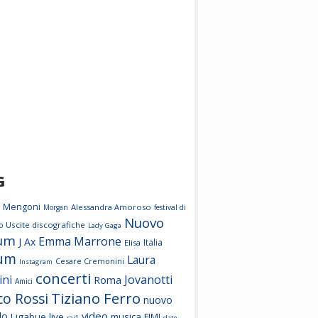
G
 Mengoni
Alessandra Amoroso
Morgan
festival di
Nuovo
Uscite discografiche
o
Lady Gaga
um
Emma Marrone
J Ax
Italia
Elisa
um
Laura
Cesare Cremonini
Instagram
concerti
ini
Jovanotti
Roma
Amici
Tiziano Ferro
co Rossi
nuovo
video
lo
Ligabue
live
musica
FIMI
rai1
date