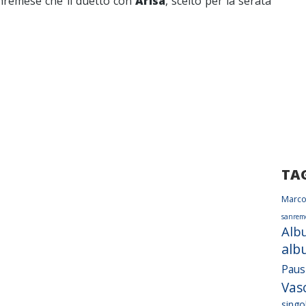
anremese che il duetto con
Arisa
, scelto per la serata
TA
Marco
sanrem
Alb
alb
Paus
Vas
singo