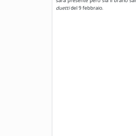
sarà presente però sia il brano s
duetti
del 9 febbraio.