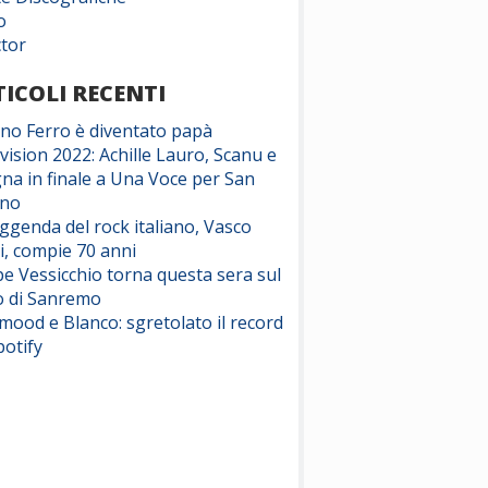
o
ctor
ICOLI RECENTI
ano Ferro è diventato papà
vision 2022: Achille Lauro, Scanu e
na in finale a Una Voce per San
ino
eggenda del rock italiano, Vasco
i, compie 70 anni
e Vessicchio torna questa sera sul
o di Sanremo
ood e Blanco: sgretolato il record
potify