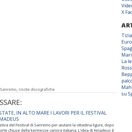
Vide
X Fa
ART
Tizi
Euro
Spag
Mar
La l
Ross
Bepp
palc
Mahm
Sanremo
,
Uscite discografiche
su S
SSARE:
TATE, IN ALTO MARE I LAVORI PER IL FESTIVAL
AMADEUS
tiva del Festival di Sanremo per aiutare la cittadina ligure, dopo
orte chiuse della kermesse canora italiana. L'idea di Amadeus è