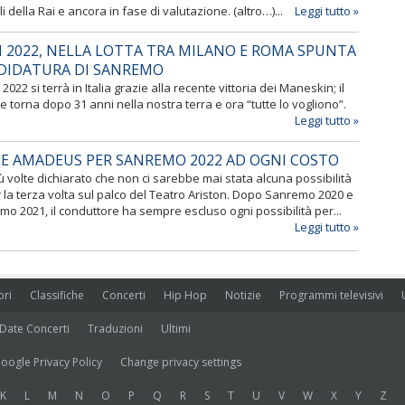
i della Rai e ancora in fase di valutazione. (altro…)...
Leggi tutto »
 2022, NELLA LOTTA TRA MILANO E ROMA SPUNTA
DIDATURA DI SANREMO
2022 si terrà in Italia grazie alla recente vittoria dei Maneskin; il
e torna dopo 31 anni nella nostra terra e ora “tutte lo vogliono”.
Leggi tutto »
LE AMADEUS PER SANREMO 2022 AD OGNI COSTO
volte dichiarato che non ci sarebbe mai stata alcuna possibilità
er la terza volta sul palco del Teatro Ariston. Dopo Sanremo 2020 e
mo 2021, il conduttore ha sempre escluso ogni possibilità per...
Leggi tutto »
ori
Classifiche
Concerti
Hip Hop
Notizie
Programmi televisivi
Date Concerti
Traduzioni
Ultimi
oogle Privacy Policy
Change privacy settings
K
L
M
N
O
P
Q
R
S
T
U
V
W
X
Y
Z