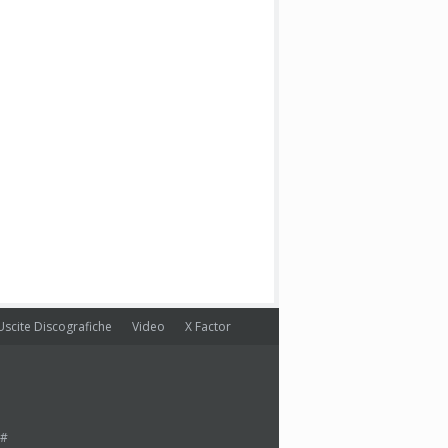
Uscite Discografiche
Video
X Factor
#