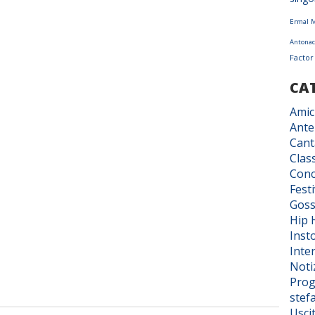
Ermal 
Antonac
Factor
CA
Amic
Ante
Cant
Class
Conc
Fest
Goss
Hip 
Inst
Inter
Noti
Prog
stef
Usci