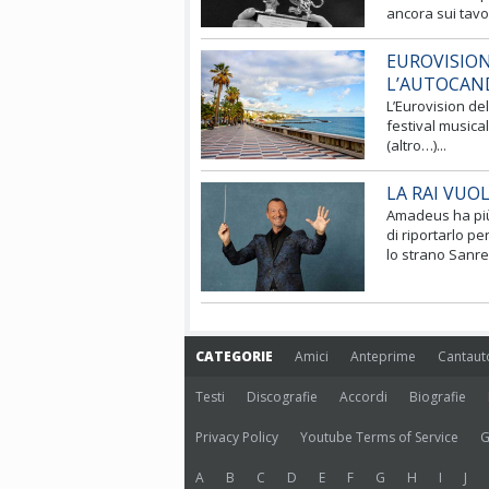
ancora sui tavol
EUROVISION
L’AUTOCAN
L’Eurovision del 
festival musical
(altro…)...
LA RAI VUO
Amadeus ha più 
di riportarlo p
lo strano Sanre
CATEGORIE
Amici
Anteprime
Cantaut
Testi
Discografie
Accordi
Biografie
Privacy Policy
Youtube Terms of Service
G
A
B
C
D
E
F
G
H
I
J