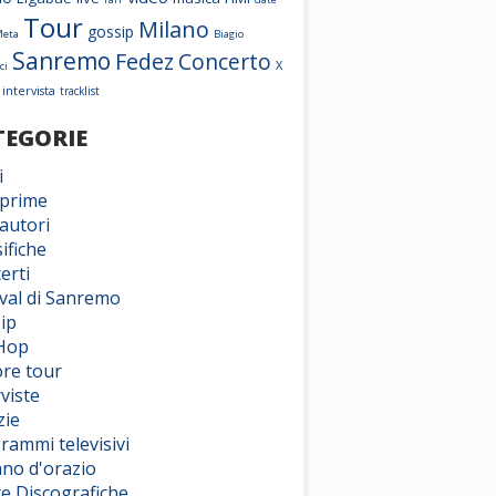
Tour
Milano
gossip
Meta
Biagio
Sanremo
Fedez
Concerto
X
ci
intervista
tracklist
TEGORIE
i
prime
autori
ifiche
erti
ival di Sanremo
ip
Hop
ore tour
viste
zie
rammi televisivi
ano d'orazio
te Discografiche