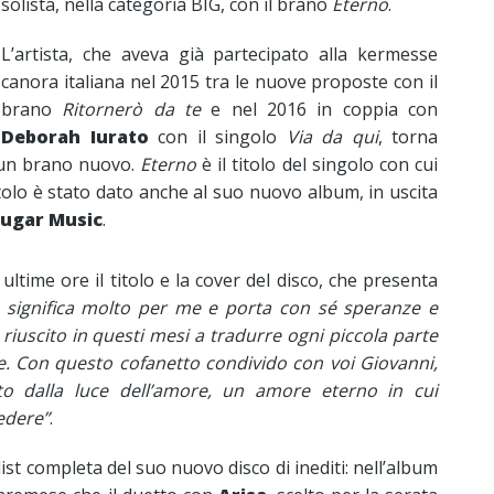
solista, nella categoria BIG, con il brano
Eterno
.
L’artista, che aveva già partecipato alla kermesse
canora italiana nel 2015 tra le nuove proposte con il
brano
Ritornerò da te
e nel 2016 in coppia con
Deborah Iurato
con il singolo
Via da qui
, torna
un brano nuovo.
Eterno
è il titolo del singolo con cui
tolo è stato dato anche al suo nuovo album, in uscita
ugar Music
.
ltime ore il titolo e la cover del disco, che presenta
significa molto per me e porta con sé speranze e
riuscito in questi mesi a tradurre ogni piccola parte
e. Con questo cofanetto condivido con voi Giovanni,
iato dalla luce dell’amore, un amore eterno in cui
edere”
.
ist completa del suo nuovo disco di inediti: nell’album