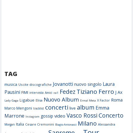
TAG
Jovanotti
Laura
nuovo singolo
musica
Uscite discografiche
Tiziano Ferro
Fedez
Pausini
J Ax
FIMI
intervista
Amici
rai1
Nuovo Album
Roma
Ligabue
Elisa
X Factor
Lady Gaga
Ermal Meta
concerti
album
Emma
live
Marco Mengoni
tracklist
Concerto
Vasco Rossi
Marrone
video
gossip
Instagram
Milano
Italia
Cesare Cremonini
Alessandra
Morgan
Biagio Antonacci
Tour
Sanremo