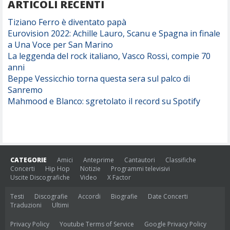
ARTICOLI RECENTI
Tiziano Ferro è diventato papà
Eurovision 2022: Achille Lauro, Scanu e Spagna in finale
a Una Voce per San Marino
La leggenda del rock italiano, Vasco Rossi, compie 70
anni
Beppe Vessicchio torna questa sera sul palco di
Sanremo
Mahmood e Blanco: sgretolato il record su Spotify
CATEGORIE
Amici
Anteprime
Cantautori
Classifiche
Concerti
Hip Hop
Notizie
Programmi televisivi
Uscite Discografiche
Video
X Factor
Testi
Discografie
Accordi
Biografie
Date Concerti
Traduzioni
Ultimi
Privacy Policy
Youtube Terms of Service
Google Privacy Policy