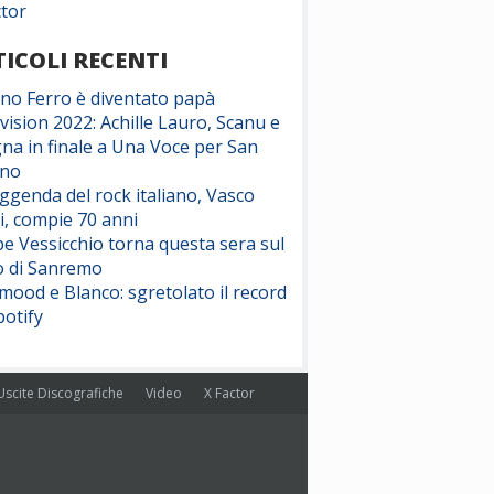
ctor
ICOLI RECENTI
ano Ferro è diventato papà
vision 2022: Achille Lauro, Scanu e
na in finale a Una Voce per San
ino
eggenda del rock italiano, Vasco
i, compie 70 anni
e Vessicchio torna questa sera sul
o di Sanremo
ood e Blanco: sgretolato il record
potify
Uscite Discografiche
Video
X Factor