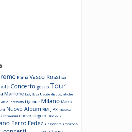
G
nremo
Vasco Rossi
Roma
rai1
Tour
Concerto
notti
gossip
a Marrone
Uscite discografiche
Lady Gaga
Milano
Ligabue
Marco
Amici
intervista
Nuovo Album
J Ax
FIMI
musica
oni
nuovo singolo
e Cremonini
Elisa
date
iano Ferro
Fedez
Alessandra Amoroso
concerti
Laura