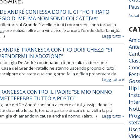
SSARE:
X Fact
Paus
DE ANDRÈ CONFESSA DOPO IL GF “HO TIRATO
festiva
EGGIO DI ME, MA NON SONO COÌ CATTIVA”
 riflettori sul Grande Fratello e tutti i concorrenti sono tornati a
CA
giore notizia, oltre alla vincitrice, è ancora l’erede della famiglia
…)...
Leggi tutto »
Amic
Ante
E ANDRÈ, FRANCESCA CONTRO DORI GHEZZI “SI
Cant
 PRENDERMI IN ADOZIONE”
Class
a famiglia De Andrè continuano a tenere alta l’attenzione
Conc
a Casa del Grande Fratello ne stanno uscendo proprio di tutti i
ar scalpore era stata qualche giorno fa la diffida presentata da
Fest
Leggi tutto »
Goss
Hip 
FRANCESCA CONTRO IL PADRE “SE MIO NONNO
Inst
 METTEREBBE TUTTO A POSTO”
Inter
gliare dei De Andrè continua a tenere alto il gossip: dopo le
Noti
ate da ambo le parti, torna a parlare ancora una volta la più
Prog
amiglia chiamando in causa anche il nonno. (altro…)...
Leggi tutto »
stef
Usci
Vide