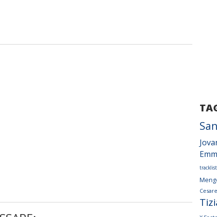
TA
Sa
Jova
Emm
tracklist
Meng
Cesar
Tiz