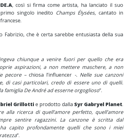
DE.A
, così si firma come artista, ha lanciato il suo
primo singolo inedito
Champs Élysées
, cantato in
francese.
Fabrizio, che è certa sarebbe entusiasta della sua
ngeva chiunque a venire fuori per quello che era
roprie aspirazioni, a non mettere maschere, a non
lle pecore –
chiosa
l’influencer
-. Nelle sue canzoni
 di casi particolari, credo di essere uno di quelli.
la famiglia De André ad esserne orgoglioso
“.
briel
Grillotti
e prodotto dalla
Syr
Gabryel
Planet
.
 alla ricerca di quell’amore perfetto, quell’amore
empre sentire ragazzini. La canzone è scritta dal
a ha capito profondamente quelli che sono i miei
eratezza
“.