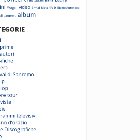
Italia
or
Instagram
ini
video
live
Morgan
Ermal Meta
Biagio Antonacci
album
l di sanremo
TEGORIE
i
prime
autori
ifiche
erti
ival di Sanremo
ip
Hop
ore tour
viste
zie
rammi televisivi
ano d'orazio
te Discografiche
o