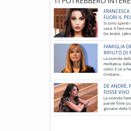
TI POTREBBERO INTERE
FRANCESCA 
FUORI IL P
Si sono spenti i
casa. A fare mag
De Andrè. (altro
FAMIGLIA D
RIFIUTÒ DI
La vicende dell
mediatica, dall
colori. E se a f
Cristiano...
DE ANDRÈ, 
FOSSE VIVO
La vicenda fami
parole forte us
giovane della f