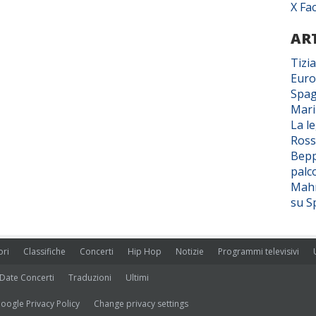
X Fa
ART
Tizi
Euro
Spag
Mar
La l
Ross
Bepp
palc
Mahm
su S
ori
Classifiche
Concerti
Hip Hop
Notizie
Programmi televisivi
Date Concerti
Traduzioni
Ultimi
oogle Privacy Policy
Change privacy settings